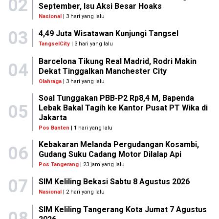
02
September, Isu Aksi Besar Hoaks
Nasional
| 3 hari yang lalu
03
4,49 Juta Wisatawan Kunjungi Tangsel
TangselCity
| 3 hari yang lalu
Barcelona Tikung Real Madrid, Rodri Makin
04
Dekat Tinggalkan Manchester City
Olahraga
| 3 hari yang lalu
Soal Tunggakan PBB-P2 Rp8,4 M, Bapenda
05
Lebak Bakal Tagih ke Kantor Pusat PT Wika di
Jakarta
Pos Banten
| 1 hari yang lalu
Kebakaran Melanda Pergudangan Kosambi,
06
Gudang Suku Cadang Motor Dilalap Api
Pos Tangerang
| 23 jam yang lalu
07
SIM Keliling Bekasi Sabtu 8 Agustus 2026
Nasional
| 2 hari yang lalu
SIM Keliling Tangerang Kota Jumat 7 Agustus
08