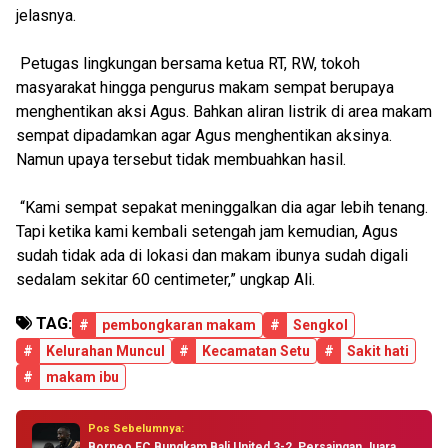
jelasnya.
Petugas lingkungan bersama ketua RT, RW, tokoh
masyarakat hingga pengurus makam sempat berupaya
menghentikan aksi Agus. Bahkan aliran listrik di area makam
sempat dipadamkan agar Agus menghentikan aksinya.
Namun upaya tersebut tidak membuahkan hasil.
“Kami sempat sepakat meninggalkan dia agar lebih tenang.
Tapi ketika kami kembali setengah jam kemudian, Agus
sudah tidak ada di lokasi dan makam ibunya sudah digali
sedalam sekitar 60 centimeter,” ungkap Ali.
TAG:
#
pembongkaran makam
#
Sengkol
#
Kelurahan Muncul
#
Kecamatan Setu
#
Sakit hati
#
makam ibu
Pos Sebelumnya:
Borneo FC Bungkam Bali United 3-2, Persaingan Juara