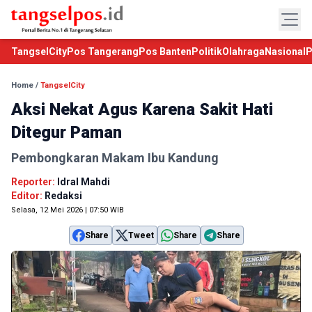
TangselCity
Pos Tangerang
Pos Banten
Politik
Olahraga
Nasional
P
Home
/
TangselCity
Aksi Nekat Agus Karena Sakit Hati
Ditegur Paman
Pembongkaran Makam Ibu Kandung
Reporter:
Idral Mahdi
Editor:
Redaksi
Selasa, 12 Mei 2026 | 07:50 WIB
Share
Tweet
Share
Share