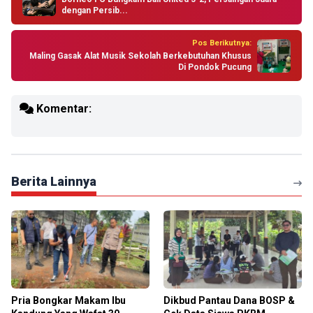
dengan Persib...
Pos Berikutnya:
Maling Gasak Alat Musik Sekolah Berkebutuhan Khusus
Di Pondok Pucung
Komentar:
Berita Lainnya
Pria Bongkar Makam Ibu
Dikbud Pantau Dana BOSP &