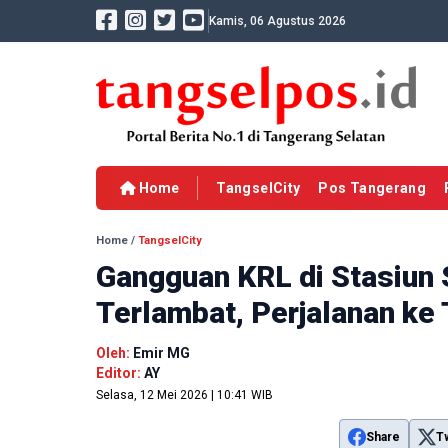
Kamis, 06 Agustus 2026
Home
TangselCity
Pos Tangerang
Home
/
TangselCity
Gangguan KRL di Stasiun
Terlambat, Perjalanan ke
Oleh:
Emir MG
Editor:
AY
Selasa, 12 Mei 2026 | 10:41 WIB
Share
T