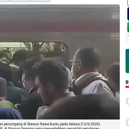
B
an penumpang di Stasiun Rawa Buntu pada Selasa (12/5/2026).
RL di Stasiun Serpong yang menyebabkan sejumlah perjalanan