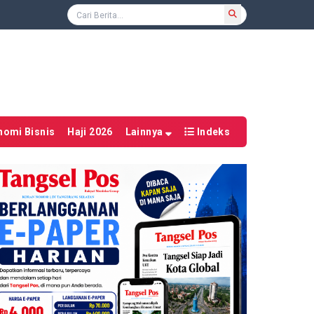
nomi Bisnis
Haji 2026
Lainnya
Indeks