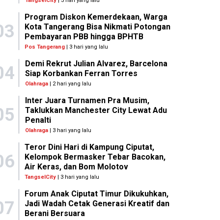
TangselCity
| 3 hari yang lalu
Program Diskon Kemerdekaan, Warga
03
Kota Tangerang Bisa Nikmati Potongan
Pembayaran PBB hingga BPHTB
Pos Tangerang
| 3 hari yang lalu
Demi Rekrut Julian Alvarez, Barcelona
04
Siap Korbankan Ferran Torres
Olahraga
| 2 hari yang lalu
Inter Juara Turnamen Pra Musim,
05
Taklukkan Manchester City Lewat Adu
Penalti
Olahraga
| 3 hari yang lalu
Teror Dini Hari di Kampung Ciputat,
06
Kelompok Bermasker Tebar Bacokan,
Air Keras, dan Bom Molotov
TangselCity
| 3 hari yang lalu
Forum Anak Ciputat Timur Dikukuhkan,
07
Jadi Wadah Cetak Generasi Kreatif dan
Berani Bersuara