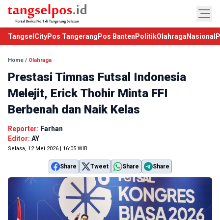
TangselCity
Pos Tangerang
Pos Banten
Politik
Olahraga
Nasional
P
Home
/
Olahraga
Prestasi Timnas Futsal Indonesia
Melejit, Erick Thohir Minta FFI
Berbenah dan Naik Kelas
Reporter:
Farhan
Editor:
AY
Selasa, 12 Mei 2026 | 16:05 WIB
Share
Tweet
Share
Share