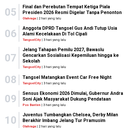
Final dan Perebutan Tempat Ketiga Piala
05
Presiden 2026 Resmi Digelar Tanpa Penonton
Olahraga
| 2 hari yang lalu
Anggota DPRD Tangsel Gus Andi Tutup Usia
06
Alami Kecelakaan Di Tol Cipali
TangselCity
| 3 hari yang lalu
Jelang Tahapan Pemilu 2027, Bawaslu
07
Gencarkan Sosialisasi Kepemiluan hingga ke
Sekolah
TangselCity
| 3 hari yang lalu
08
Tangsel Matangkan Event Car Free Night
TangselCity
| 3 hari yang lalu
Sensus Ekonomi 2026 Dimulai, Gubernur Andra
09
Soni Ajak Masyarakat Dukung Pendataan
Pos Banten
| 3 hari yang lalu
Juventus Tumbangkan Chelsea, Derby Milan
10
Berakhir Imbang Jelang Tur Pramusim
Olahraga
| 2 hari yang lalu