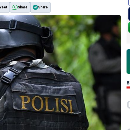
weet
Share
Share
B