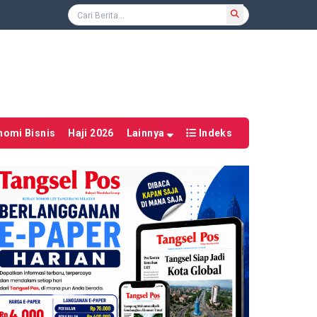
nomi Bisnis
Haji 2026
Lainnya
Indeks