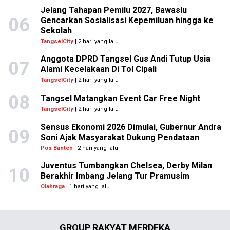
Jelang Tahapan Pemilu 2027, Bawaslu
06
Gencarkan Sosialisasi Kepemiluan hingga ke
Sekolah
TangselCity
| 2 hari yang lalu
Anggota DPRD Tangsel Gus Andi Tutup Usia
07
Alami Kecelakaan Di Tol Cipali
TangselCity
| 2 hari yang lalu
08
Tangsel Matangkan Event Car Free Night
TangselCity
| 2 hari yang lalu
Sensus Ekonomi 2026 Dimulai, Gubernur Andra
09
Soni Ajak Masyarakat Dukung Pendataan
Pos Banten
| 2 hari yang lalu
Juventus Tumbangkan Chelsea, Derby Milan
10
Berakhir Imbang Jelang Tur Pramusim
Olahraga
| 1 hari yang lalu
GROUP RAKYAT MERDEKA