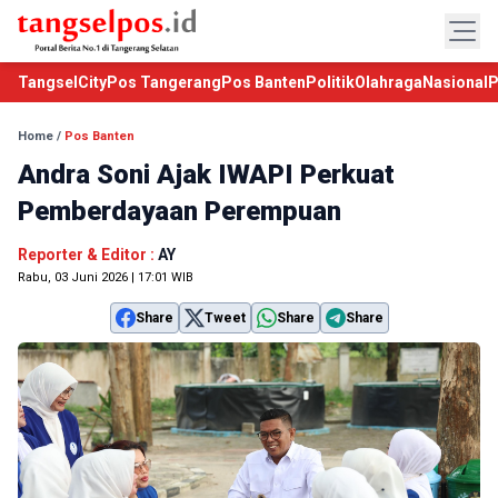
TangselCity
Pos Tangerang
Pos Banten
Politik
Olahraga
Nasional
P
Home
/
Pos Banten
Andra Soni Ajak IWAPI Perkuat
Pemberdayaan Perempuan
Reporter & Editor :
AY
Rabu, 03 Juni 2026 | 17:01 WIB
Share
Tweet
Share
Share