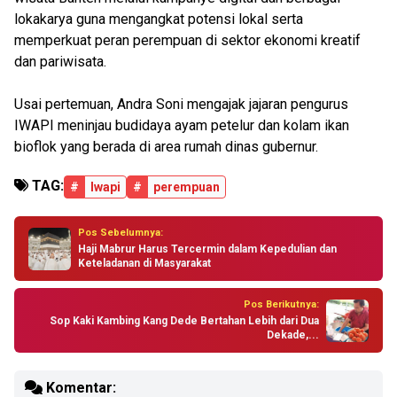
lokakarya guna mengangkat potensi lokal serta
memperkuat peran perempuan di sektor ekonomi kreatif
dan pariwisata.
Usai pertemuan, Andra Soni mengajak jajaran pengurus
IWAPI meninjau budidaya ayam petelur dan kolam ikan
bioflok yang berada di area rumah dinas gubernur.
TAG:
#
Iwapi
#
perempuan
Pos Sebelumnya:
Haji Mabrur Harus Tercermin dalam Kepedulian dan
Keteladanan di Masyarakat
Pos Berikutnya:
Sop Kaki Kambing Kang Dede Bertahan Lebih dari Dua
Dekade,...
Komentar: