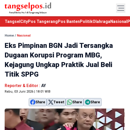
TangselCity
Pos Tangerang
Pos Banten
Politik
Olahraga
Nasional
P
Home
/
Nasional
Eks Pimpinan BGN Jadi Tersangka
Dugaan Korupsi Program MBG,
Kejagung Ungkap Praktik Jual Beli
Titik SPPG
Reporter & Editor :
AY
Rabu, 03 Juni 2026 | 18:01 WIB
Share
Tweet
Share
Share