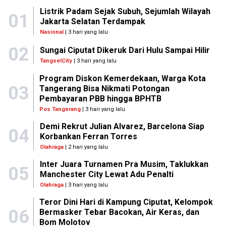
Listrik Padam Sejak Subuh, Sejumlah Wilayah
01
Jakarta Selatan Terdampak
Nasional
| 3 hari yang lalu
02
Sungai Ciputat Dikeruk Dari Hulu Sampai Hilir
TangselCity
| 3 hari yang lalu
Program Diskon Kemerdekaan, Warga Kota
03
Tangerang Bisa Nikmati Potongan
Pembayaran PBB hingga BPHTB
Pos Tangerang
| 3 hari yang lalu
Demi Rekrut Julian Alvarez, Barcelona Siap
04
Korbankan Ferran Torres
Olahraga
| 2 hari yang lalu
Inter Juara Turnamen Pra Musim, Taklukkan
05
Manchester City Lewat Adu Penalti
Olahraga
| 3 hari yang lalu
Teror Dini Hari di Kampung Ciputat, Kelompok
06
Bermasker Tebar Bacokan, Air Keras, dan
Bom Molotov