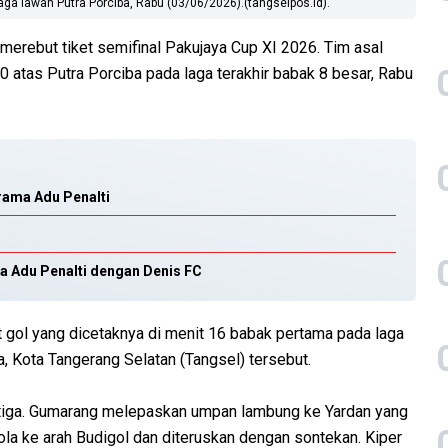
ga lawan Putra Porciba, Rabu (03/06/2026).(tangselpos.id).
rebut tiket semifinal Pakujaya Cup XI 2026. Tim asal
 atas Putra Porciba pada laga terakhir babak 8 besar, Rabu
rama Adu Penalti
a Adu Penalti dengan Denis FC
gol yang dicetaknya di menit 16 babak pertama pada laga
, Kota Tangerang Selatan (Tangsel) tersebut.
gitiga. Gumarang melepaskan umpan lambung ke Yardan yang
ola ke arah Budigol dan diteruskan dengan sontekan. Kiper