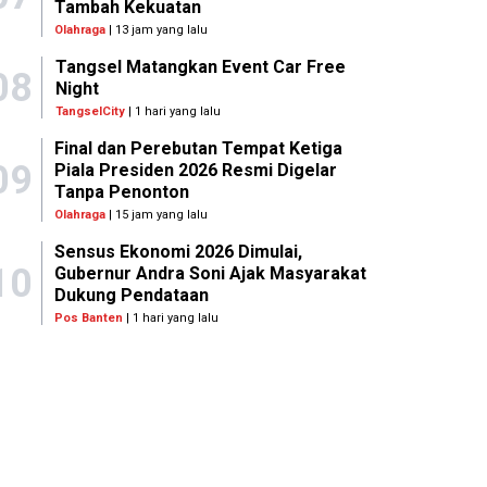
Tambah Kekuatan
Olahraga
| 13 jam yang lalu
Tangsel Matangkan Event Car Free
08
Night
TangselCity
| 1 hari yang lalu
Final dan Perebutan Tempat Ketiga
09
Piala Presiden 2026 Resmi Digelar
Tanpa Penonton
Olahraga
| 15 jam yang lalu
Sensus Ekonomi 2026 Dimulai,
10
Gubernur Andra Soni Ajak Masyarakat
Dukung Pendataan
Pos Banten
| 1 hari yang lalu