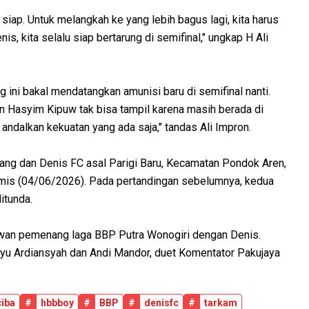
siap. Untuk melangkah ke yang lebih bagus lagi, kita harus
s, kita selalu siap bertarung di semifinal," ungkap H Ali
ini bakal mendatangkan amunisi baru di semifinal nanti.
an Hasyim Kipuw tak bisa tampil karena masih berada di
a andalkan kekuatan yang ada saja," tandas Ali Impron.
ang dan Denis FC asal Parigi Baru, Kecamatan Pondok Aren,
Kamis (04/06/2026). Pada pertandingan sebelumnya, kedua
ditunda.
awan pemenang laga BBP Putra Wonogiri dengan Denis.
hyu Ardiansyah dan Andi Mandor, duet Komentator Pakujaya
ciba
#
hbbboy
#
BBP
#
denisfc
#
tarkam