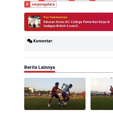
#
serpongutara
Pos Sebelumnya:
Ratusan Siswa UIC College Pamerkan Karya di
Hadapan British Council...
Komentar:
Berita Lainnya