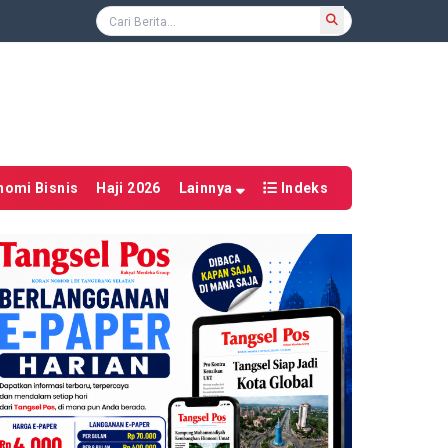
nomi Bisnis
Haji 2026
Lainnya
Indeks