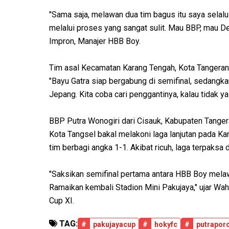
"Sama saja, melawan dua tim bagus itu saya selalu 
melalui proses yang sangat sulit. Mau BBP, mau Deni
Impron, Manajer HBB Boy.
Tim asal Kecamatan Karang Tengah, Kota Tangerang 
"Bayu Gatra siap bergabung di semifinal, sedangk
Jepang. Kita coba cari penggantinya, kalau tidak y
BBP Putra Wonogiri dari Cisauk, Kabupaten Tanger
Kota Tangsel bakal melakoni laga lanjutan pada 
tim berbagi angka 1-1. Akibat ricuh, laga terpaksa 
"Saksikan semifinal pertama antara HBB Boy mel
Ramaikan kembali Stadion Mini Pakujaya," ujar Wa
Cup XI.
TAG:
#
pakujayacup
#
hokyfc
#
putrapor