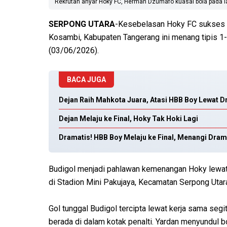
Rekrutan anyar Hoky FC, Herman Dzumafo kuasai bola pada la
SERPONG UTARA
-Kesebelasan Hoky FC sukses me
Kosambi, Kabupaten Tangerang ini menang tipis 1-0
(03/06/2026).
BACA JUGA
Dejan Raih Mahkota Juara, Atasi HBB Boy Lewat D
Dejan Melaju ke Final, Hoky Tak Hoki Lagi
Dramatis! HBB Boy Melaju ke Final, Menangi Dram
Budigol menjadi pahlawan kemenangan Hoky lewat 
di Stadion Mini Pakujaya, Kecamatan Serpong Utara
Gol tunggal Budigol tercipta lewat kerja sama se
berada di dalam kotak penalti. Yardan menyundul b