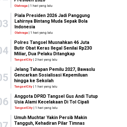
Olahraga
| 1 hari yang lalu
Piala Presiden 2026 Jadi Panggung
03
Lahirnya Bintang Muda Sepak Bola
Indonesia
Olahraga
| 1 hari yang lalu
Polres Tangsel Musnahkan 46 Juta
04
Butir Obat Keras Ilegal Senilai Rp230
Miliar, Dua Pelaku Ditangkap
TangselCity
| 2 hari yang lalu
Jelang Tahapan Pemilu 2027, Bawaslu
05
Gencarkan Sosialisasi Kepemiluan
hingga ke Sekolah
TangselCity
| 1 hari yang lalu
Anggota DPRD Tangsel Gus Andi Tutup
06
Usia Alami Kecelakaan Di Tol Cipali
TangselCity
| 1 hari yang lalu
Umuh Muchtar Yakin Persib Makin
07
Tangguh, Kehadiran Pilar Timnas