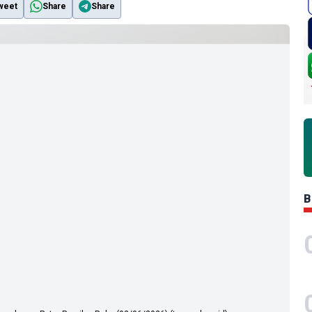
weet
Share
Share
B