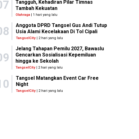
07
Tangguh, Kehadiran Pilar Timnas
Tambah Kekuatan
Olahraga
| 1 hari yang lalu
Anggota DPRD Tangsel Gus Andi Tutup
08
Usia Alami Kecelakaan Di Tol Cipali
TangselCity
| 2 hari yang lalu
Jelang Tahapan Pemilu 2027, Bawaslu
09
Gencarkan Sosialisasi Kepemiluan
hingga ke Sekolah
TangselCity
| 2 hari yang lalu
Tangsel Matangkan Event Car Free
10
Night
TangselCity
| 2 hari yang lalu