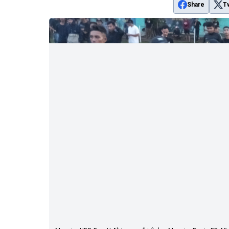
Share
T