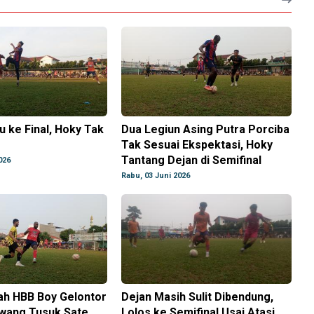
u ke Final, Hoky Tak
Dua Legiun Asing Putra Porciba
Tak Sesuai Ekspektasi, Hoky
Tantang Dejan di Semifinal
026
Rabu, 03 Juni 2026
ah HBB Boy Gelontor
Dejan Masih Sulit Dibendung,
awang Tusuk Sate
Lolos ke Semifinal Usai Atasi