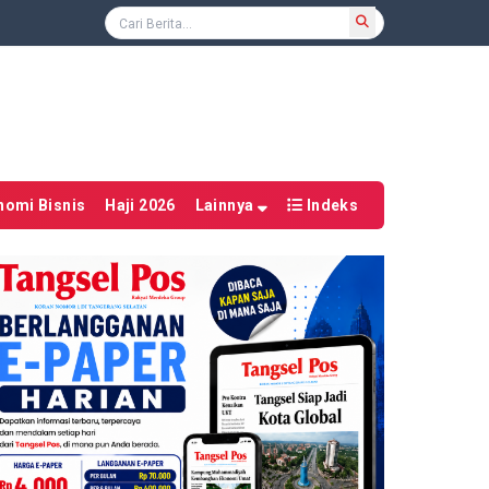
nomi Bisnis
Haji 2026
Lainnya
Indeks