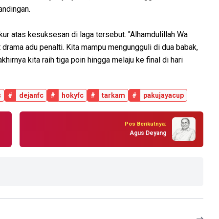
tandingan.
ur atas kesuksesan di laga tersebut. "Alhamdulillah Wa
at drama adu penalti. Kita mampu mengungguli di dua babak,
khirnya kita raih tiga poin hingga melaju ke final di hari
c
#
dejanfc
#
hokyfc
#
tarkam
#
pakujayacup
Pos Berikutnya:
Agus Deyang