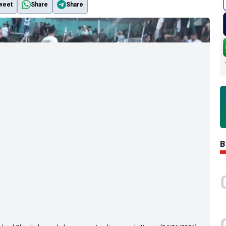
weet
Share
Share
B