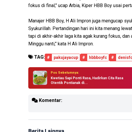
fokus di final," ucap Arbia, Kiper HBB Boy usai per
Manajer HBB Boy, H Ali Impron juga mengucap syuk
Syukurillah. Pertandingan hari ini kita menang lew
tapi di akhir-akhir laga kita agak kurang fokus, dan a
Minggu nanti," kata H Ali Impron.
TAG:
#
pakujayacup
#
hbbboyfc
#
denisf
Pos Sebelumnya:
Kwetiau Sapi Ponti Rasa, Hadirkan Cita Rasa
Otentik Pontianak di...
Komentar:
Berita Lainnya