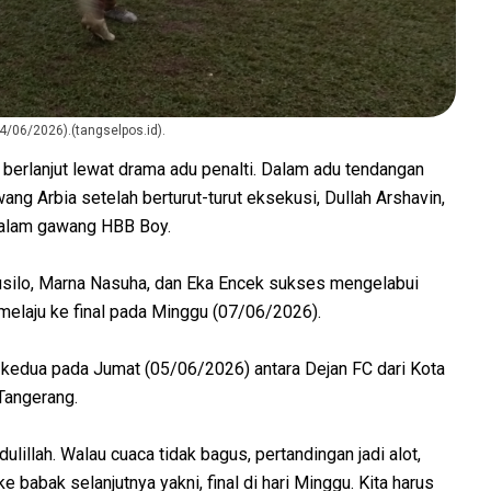
4/06/2026).(tangselpos.id).
berlanjut lewat drama adu penalti. Dalam adu tendangan
awang Arbia setelah berturut-turut eksekusi, Dullah Arshavin,
 dalam gawang HBB Boy.
usilo, Marna Nasuha, dan Eka Encek sukses mengelabui
 melaju ke final pada Minggu (07/06/2026).
 kedua pada Jumat (05/06/2026) antara Dejan FC dari Kota
Tangerang.
illah. Walau cuaca tidak bagus, pertandingan jadi alot,
e babak selanjutnya yakni, final di hari Minggu. Kita harus