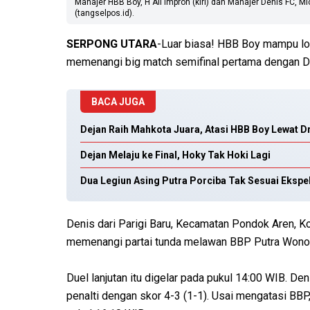
Manajer HBB Boy, H Ali Impron (kiri) dan Manajer Denis FC, 
(tangselpos.id).
SERPONG UTARA
-Luar biasa! HBB Boy mampu lol
memenangi big match semifinal pertama dengan 
BACA JUGA
Dejan Raih Mahkota Juara, Atasi HBB Boy Lewat D
Dejan Melaju ke Final, Hoky Tak Hoki Lagi
Dua Legiun Asing Putra Porciba Tak Sesuai Ekspek
Denis dari Parigi Baru, Kecamatan Pondok Aren, Ko
memenangi partai tunda melawan BBP Putra Wonog
Duel lanjutan itu digelar pada pukul 14:00 WIB. De
penalti dengan skor 4-3 (1-1). Usai mengatasi BBP