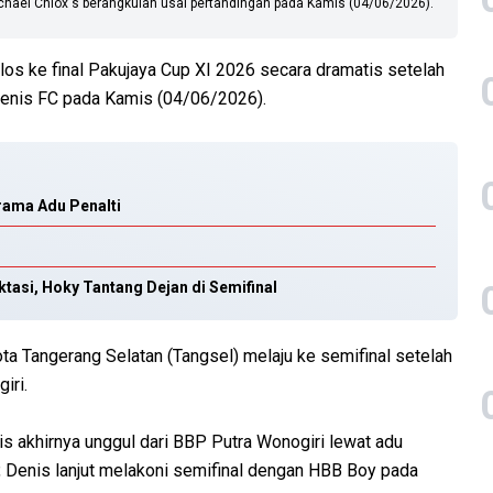
Michael Chiox's berangkulan usai pertandingan pada Kamis (04/06/2026).
os ke final Pakujaya Cup XI 2026 secara dramatis setelah
Denis FC pada Kamis (04/06/2026).
rama Adu Penalti
tasi, Hoky Tantang Dejan di Semifinal
ta Tangerang Selatan (Tangsel) melaju ke semifinal setelah
iri.
nis akhirnya unggul dari BBP Putra Wonogiri lewat adu
, Denis lanjut melakoni semifinal dengan HBB Boy pada