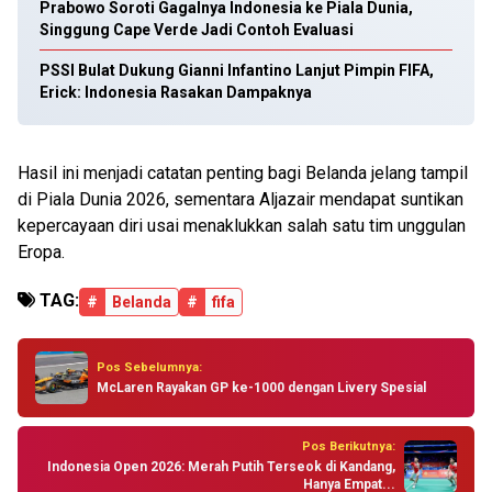
Prabowo Soroti Gagalnya Indonesia ke Piala Dunia,
Singgung Cape Verde Jadi Contoh Evaluasi
PSSI Bulat Dukung Gianni Infantino Lanjut Pimpin FIFA,
Erick: Indonesia Rasakan Dampaknya
Hasil ini menjadi catatan penting bagi Belanda jelang tampil
di Piala Dunia 2026, sementara Aljazair mendapat suntikan
kepercayaan diri usai menaklukkan salah satu tim unggulan
Eropa.
TAG:
#
Belanda
#
fifa
Pos Sebelumnya:
McLaren Rayakan GP ke-1000 dengan Livery Spesial
Pos Berikutnya:
Indonesia Open 2026: Merah Putih Terseok di Kandang,
Hanya Empat...