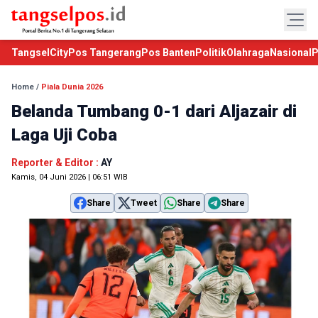
TangselCity
Pos Tangerang
Pos Banten
Politik
Olahraga
Nasional
P
Home
/
Piala Dunia 2026
Belanda Tumbang 0-1 dari Aljazair di
Laga Uji Coba
Reporter & Editor :
AY
Kamis, 04 Juni 2026 | 06:51 WIB
Share
Tweet
Share
Share