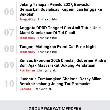
Jelang Tahapan Pemilu 2027, Bawaslu
06
Gencarkan Sosialisasi Kepemiluan hingga ke
Sekolah
TangselCity
| 2 hari yang lalu
Anggota DPRD Tangsel Gus Andi Tutup Usia
07
Alami Kecelakaan Di Tol Cipali
TangselCity
| 2 hari yang lalu
08
Tangsel Matangkan Event Car Free Night
TangselCity
| 2 hari yang lalu
Sensus Ekonomi 2026 Dimulai, Gubernur Andra
09
Soni Ajak Masyarakat Dukung Pendataan
Pos Banten
| 2 hari yang lalu
Juventus Tumbangkan Chelsea, Derby Milan
10
Berakhir Imbang Jelang Tur Pramusim
Olahraga
| 1 hari yang lalu
GROUP RAKYAT MERDEKA