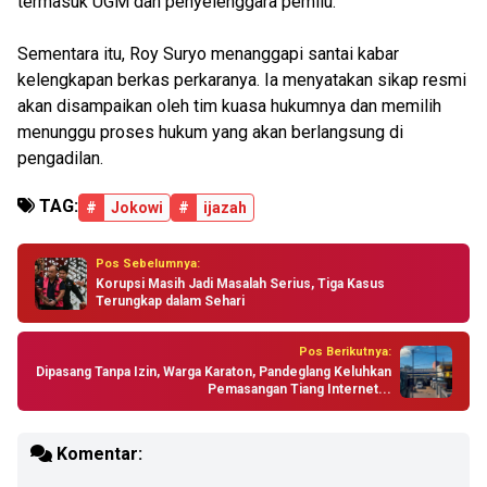
termasuk UGM dan penyelenggara pemilu.
Sementara itu, Roy Suryo menanggapi santai kabar
kelengkapan berkas perkaranya. Ia menyatakan sikap resmi
akan disampaikan oleh tim kuasa hukumnya dan memilih
menunggu proses hukum yang akan berlangsung di
pengadilan.
TAG:
#
Jokowi
#
ijazah
Pos Sebelumnya:
Korupsi Masih Jadi Masalah Serius, Tiga Kasus
Terungkap dalam Sehari
Pos Berikutnya:
Dipasang Tanpa Izin, Warga Karaton, Pandeglang Keluhkan
Pemasangan Tiang Internet...
Komentar: