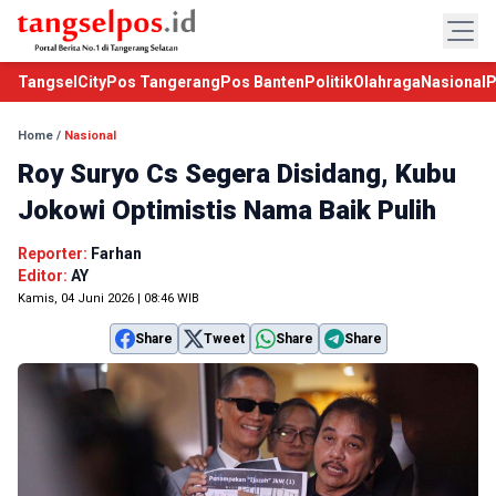
TangselCity
Pos Tangerang
Pos Banten
Politik
Olahraga
Nasional
P
Home
/
Nasional
Roy Suryo Cs Segera Disidang, Kubu
Jokowi Optimistis Nama Baik Pulih
Reporter:
Farhan
Editor:
AY
Kamis, 04 Juni 2026 | 08:46 WIB
Share
Tweet
Share
Share