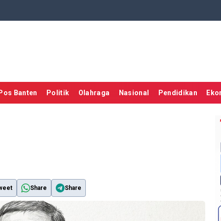
Pos Banten
Politik
Olahraga
Nasional
Pendidikan
Eko
weet
Share
Share