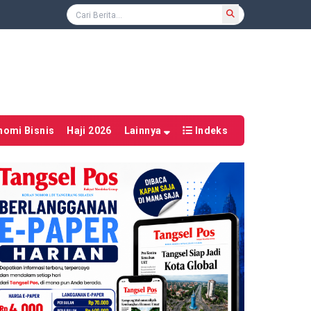
nomi Bisnis
Haji 2026
Lainnya
Indeks