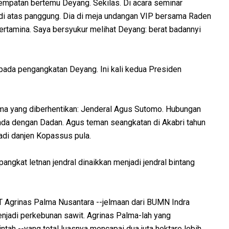
empatan bertemu Deyang. Sekilas. Di acara seminar
 di atas panggung. Dia di meja undangan VIP bersama Raden
rtamina. Saya bersyukur melihat Deyang: berat badannyi
ipada pengangkatan Deyang. Ini kali kedua Presiden
ma yang diberhentikan: Jenderal Agus Sutomo. Hubungan
da dengan Dadan. Agus teman seangkatan di Akabri tahun
di danjen Kopassus pula.
ngkat letnan jendral dinaikkan menjadi jendral bintang
 Agrinas Palma Nusantara --jelmaan dari BUMN Indra
enjadi perkebunan sawit. Agrinas Palma-lah yang
ah --yang total luasnya mencapai dua juta hektare lebih.