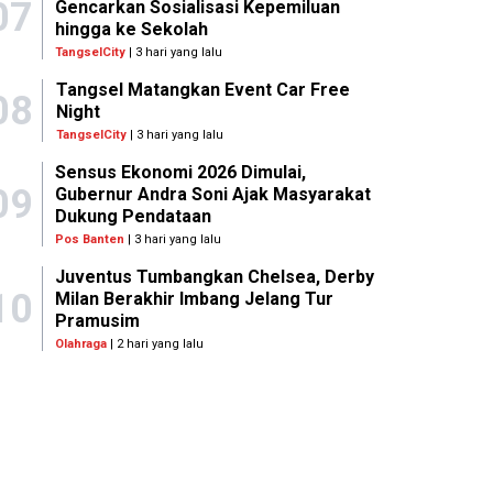
07
Gencarkan Sosialisasi Kepemiluan
hingga ke Sekolah
TangselCity
| 3 hari yang lalu
Tangsel Matangkan Event Car Free
08
Night
TangselCity
| 3 hari yang lalu
Sensus Ekonomi 2026 Dimulai,
09
Gubernur Andra Soni Ajak Masyarakat
Dukung Pendataan
Pos Banten
| 3 hari yang lalu
Juventus Tumbangkan Chelsea, Derby
10
Milan Berakhir Imbang Jelang Tur
Pramusim
Olahraga
| 2 hari yang lalu