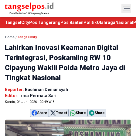
TangselCity
Pos Tangerang
Pos Banten
Politik
Olahraga
Nasional
P
Home
/
TangselCity
Lahirkan Inovasi Keamanan Digital
Terintegrasi, Poskamling RW 10
Cipayung Wakili Polda Metro Jaya di
Tingkat Nasional
Reporter:
Rachman Deniansyah
Editor:
Irma Permata Sari
Kamis, 04 Juni 2026 | 20:49 WIB
Share
Tweet
Share
Share