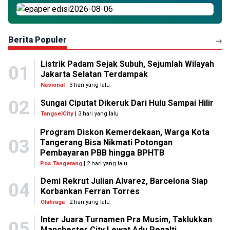
Berita Populer
Listrik Padam Sejak Subuh, Sejumlah Wilayah
01
Jakarta Selatan Terdampak
Nasional
| 3 hari yang lalu
02
Sungai Ciputat Dikeruk Dari Hulu Sampai Hilir
TangselCity
| 3 hari yang lalu
Program Diskon Kemerdekaan, Warga Kota
03
Tangerang Bisa Nikmati Potongan
Pembayaran PBB hingga BPHTB
Pos Tangerang
| 2 hari yang lalu
Demi Rekrut Julian Alvarez, Barcelona Siap
04
Korbankan Ferran Torres
Olahraga
| 2 hari yang lalu
Inter Juara Turnamen Pra Musim, Taklukkan
05
Manchester City Lewat Adu Penalti