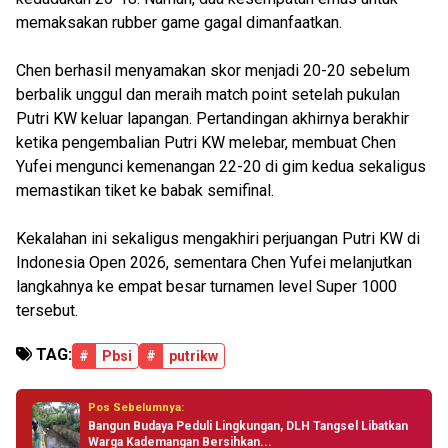
memaksakan rubber game gagal dimanfaatkan.
Chen berhasil menyamakan skor menjadi 20-20 sebelum
berbalik unggul dan meraih match point setelah pukulan
Putri KW keluar lapangan. Pertandingan akhirnya berakhir
ketika pengembalian Putri KW melebar, membuat Chen
Yufei mengunci kemenangan 22-20 di gim kedua sekaligus
memastikan tiket ke babak semifinal.
Kekalahan ini sekaligus mengakhiri perjuangan Putri KW di
Indonesia Open 2026, sementara Chen Yufei melanjutkan
langkahnya ke empat besar turnamen level Super 1000
tersebut.
TAG:
#
Pbsi
#
putrikw
Pos Sebelumnya:
Bangun Budaya Peduli Lingkungan, DLH Tangsel Libatkan
Warga Kademangan Bersihkan...