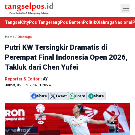
TangselCity
Pos Tangerang
Pos Banten
Politik
Olahraga
Nasional
P
Home
/
Olahraga
Putri KW Tersingkir Dramatis di
Perempat Final Indonesia Open 2026,
Takluk dari Chen Yufei
Reporter & Editor :
AY
Jumat, 05 Juni 2026 | 13:05 WIB
Share
Tweet
Share
Share