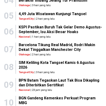
04
Berakhir Imbang Jelang Tur Pramusim
Olahraga
| 3 hari yang lalu
05
4,49 Juta Wisatawan Kunjungi Tangsel
TangselCity
| 2 hari yang lalu
KSPI Pastikan Buruh Tak Gelar Demo Agustus-
06
September, Isu Aksi Besar Hoaks
Nasional
| 1 hari yang lalu
Barcelona Tikung Real Madrid, Rodri Makin
07
Dekat Tinggalkan Manchester City
Olahraga
| 2 hari yang lalu
SIM Keliling Kota Tangsel Kamis 6 Agustus
08
2026
TangselCity
| 3 hari yang lalu
BPN Batam Tegaskan Laut Tak Bisa Dikapling
09
dan Diterbitkan Sertifikat
Nasional
| 23 jam yang lalu
BGN Gandeng Kemenkes Perkuat Program
10
MBG