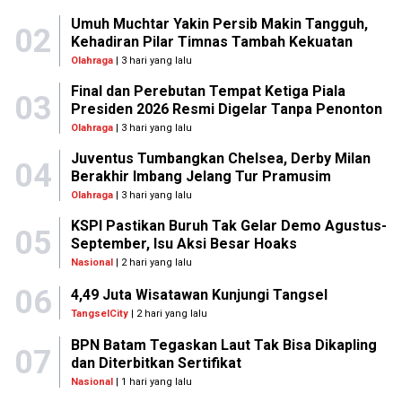
Umuh Muchtar Yakin Persib Makin Tangguh,
02
Kehadiran Pilar Timnas Tambah Kekuatan
Olahraga
| 3 hari yang lalu
Final dan Perebutan Tempat Ketiga Piala
03
Presiden 2026 Resmi Digelar Tanpa Penonton
Olahraga
| 3 hari yang lalu
Juventus Tumbangkan Chelsea, Derby Milan
04
Berakhir Imbang Jelang Tur Pramusim
Olahraga
| 3 hari yang lalu
KSPI Pastikan Buruh Tak Gelar Demo Agustus-
05
September, Isu Aksi Besar Hoaks
Nasional
| 2 hari yang lalu
06
4,49 Juta Wisatawan Kunjungi Tangsel
TangselCity
| 2 hari yang lalu
BPN Batam Tegaskan Laut Tak Bisa Dikapling
07
dan Diterbitkan Sertifikat
Nasional
| 1 hari yang lalu