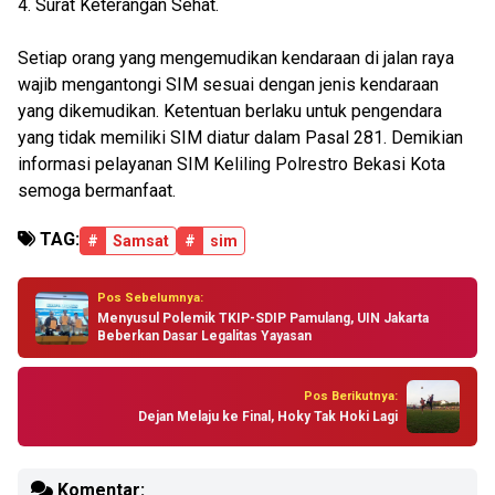
4. Surat Keterangan Sehat.
Setiap orang yang mengemudikan kendaraan di jalan raya
wajib mengantongi SIM sesuai dengan jenis kendaraan
yang dikemudikan. Ketentuan berlaku untuk pengendara
yang tidak memiliki SIM diatur dalam Pasal 281. Demikian
informasi pelayanan SIM Keliling Polrestro Bekasi Kota
semoga bermanfaat.
TAG:
#
Samsat
#
sim
Pos Sebelumnya:
Menyusul Polemik TKIP-SDIP Pamulang, UIN Jakarta
Beberkan Dasar Legalitas Yayasan
Pos Berikutnya:
Dejan Melaju ke Final, Hoky Tak Hoki Lagi
Komentar: