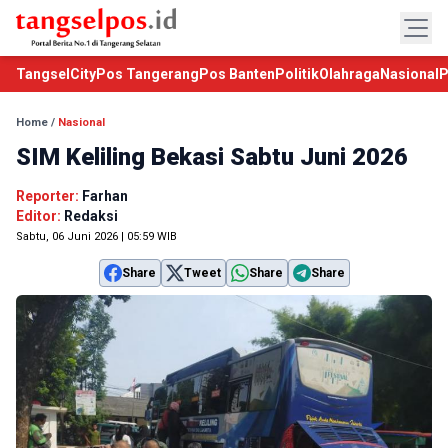
TangselCity
Pos Tangerang
Pos Banten
Politik
Olahraga
Nasional
P
Home
/
Nasional
SIM Keliling Bekasi Sabtu Juni 2026
Reporter:
Farhan
Editor:
Redaksi
Sabtu, 06 Juni 2026 | 05:59 WIB
Share
Tweet
Share
Share