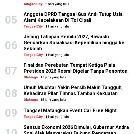
TangselCity
| 2 hari yang lalu
Anggota DPRD Tangsel Gus Andi Tutup Usia
05
Alami Kecelakaan Di Tol Cipali
TangselCity
| 1 hari yang lalu
Jelang Tahapan Pemilu 2027, Bawaslu
06
Gencarkan Sosialisasi Kepemiluan hingga ke
Sekolah
TangselCity
| 1 hari yang lalu
Final dan Perebutan Tempat Ketiga Piala
07
Presiden 2026 Resmi Digelar Tanpa Penonton
Olahraga
| 17 jam yang lalu
Umuh Muchtar Yakin Persib Makin Tangguh,
08
Kehadiran Pilar Timnas Tambah Kekuatan
Olahraga
| 15 jam yang lalu
09
Tangsel Matangkan Event Car Free Night
TangselCity
| 1 hari yang lalu
Sensus Ekonomi 2026 Dimulai, Gubernur Andra
10
Soni Ajak Masyarakat Dukung Pendataan