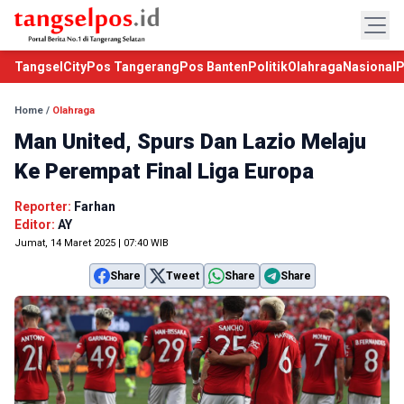
TangselCity
Pos Tangerang
Pos Banten
Politik
Olahraga
Nasional
P
Home
/
Olahraga
Man United, Spurs Dan Lazio Melaju
Ke Perempat Final Liga Europa
Reporter:
Farhan
Editor:
AY
Jumat, 14 Maret 2025 | 07:40 WIB
Share
Tweet
Share
Share