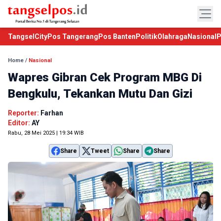
TangselCity
Pos Tangerang
Pos Banten
Politik
Olahraga
Nasional
P
Home
/
Nasional
Wapres Gibran Cek Program MBG Di
Bengkulu, Tekankan Mutu Dan Gizi
Reporter:
Farhan
Editor:
AY
Rabu, 28 Mei 2025 | 19:34 WIB
Share
Tweet
Share
Share