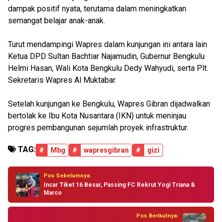
dampak positif nyata, terutama dalam meningkatkan
semangat belajar anak-anak.
Turut mendampingi Wapres dalam kunjungan ini antara lain
Ketua DPD Sultan Bachtiar Najamudin, Gubernur Bengkulu
Helmi Hasan, Wali Kota Bengkulu Dedy Wahyudi, serta Plt.
Sekretaris Wapres Al Muktabar.
Setelah kunjungan ke Bengkulu, Wapres Gibran dijadwalkan
bertolak ke Ibu Kota Nusantara (IKN) untuk meninjau
progres pembangunan sejumlah proyek infrastruktur.
TAG:
#
Mbg
#
wapresgibran
#
gizi
Pos Sebelumnya:
Incar Tiket 16 Besar, Passing FC Rekrut Yogi Triana &
Marco
Pos Berikutnya: