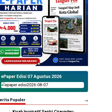
ePaper Edisi 07 Agustus 2026
erita Populer
Kisah Inspiratif Santri Cireundeu