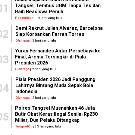
01
Tangsel, Tembus UGM Tanpa Tes dan
Raih Beasiswa Penuh
Pendidikan
| 14 jam yang lalu
Demi Rekrut Julian Alvarez, Barcelona
02
Siap Korbankan Ferran Torres
Olahraga
| 3 hari yang lalu
Yuran Fernandes Antar Persebaya ke
03
Final, Arema Tersingkir di Piala
Presiden 2026
Olahraga
| 2 hari yang lalu
Piala Presiden 2026 Jadi Panggung
04
Lahirnya Bintang Muda Sepak Bola
Indonesia
Olahraga
| 2 hari yang lalu
Polres Tangsel Musnahkan 46 Juta
05
Butir Obat Keras Ilegal Senilai Rp230
Miliar, Dua Pelaku Ditangkap
TangselCity
| 3 hari yang lalu