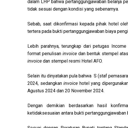
dalam LHP bahwa pertanggungjawaban belanja pe
tidak sesuai dengan kondisi yang sebenarnya.
Sebab, saat dikonfirmasi kepada pihak hotel oleh
tertera pada bukti pertanggungjawaban biaya pengi
Lebih parahnya, terungkap dari petugas Incom
format penulisan
invoice
dan bentuk stempel ata
invoice
dan stempel resmi Hotel AFO.
Selain itu dinyatakan pula bahwa S (staf pemasaran
2024, sedangkan
invoice
hotel yang dipergunakan
Agustus 2024 dan 20 November 2024.
Dengan demikian berdasarkan hasil konfirma
ketidaksesuaian antara bukti pertanggungjawaban 
Sesuai dengan Peraturan Bupati tentang Stand