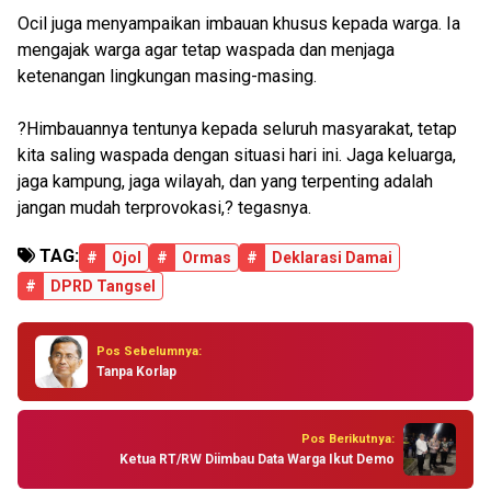
Ocil juga menyampaikan imbauan khusus kepada warga. Ia
mengajak warga agar tetap waspada dan menjaga
ketenangan lingkungan masing-masing.
?Himbauannya tentunya kepada seluruh masyarakat, tetap
kita saling waspada dengan situasi hari ini. Jaga keluarga,
jaga kampung, jaga wilayah, dan yang terpenting adalah
jangan mudah terprovokasi,? tegasnya.
TAG:
#
Ojol
#
Ormas
#
Deklarasi Damai
#
DPRD Tangsel
Pos Sebelumnya:
Tanpa Korlap
Pos Berikutnya:
Ketua RT/RW Diimbau Data Warga Ikut Demo