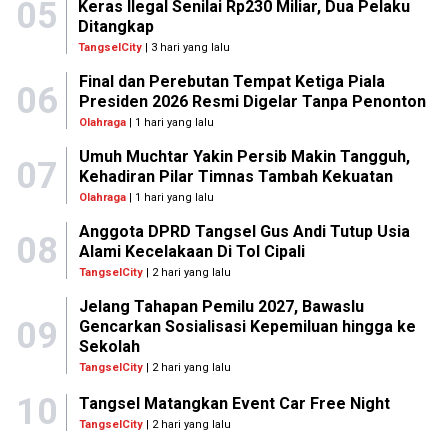
05
Keras Ilegal Senilai Rp230 Miliar, Dua Pelaku
Ditangkap
TangselCity
| 3 hari yang lalu
Final dan Perebutan Tempat Ketiga Piala
06
Presiden 2026 Resmi Digelar Tanpa Penonton
Olahraga
| 1 hari yang lalu
Umuh Muchtar Yakin Persib Makin Tangguh,
07
Kehadiran Pilar Timnas Tambah Kekuatan
Olahraga
| 1 hari yang lalu
Anggota DPRD Tangsel Gus Andi Tutup Usia
08
Alami Kecelakaan Di Tol Cipali
TangselCity
| 2 hari yang lalu
Jelang Tahapan Pemilu 2027, Bawaslu
09
Gencarkan Sosialisasi Kepemiluan hingga ke
Sekolah
TangselCity
| 2 hari yang lalu
10
Tangsel Matangkan Event Car Free Night
TangselCity
| 2 hari yang lalu