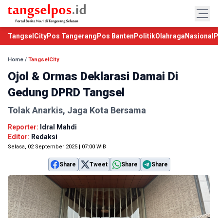
TangselCity
Pos Tangerang
Pos Banten
Politik
Olahraga
Nasional
P
Home
/
TangselCity
Ojol & Ormas Deklarasi Damai Di
Gedung DPRD Tangsel
Tolak Anarkis, Jaga Kota Bersama
Reporter:
Idral Mahdi
Editor:
Redaksi
Selasa, 02 September 2025 | 07:00 WIB
Share
Tweet
Share
Share