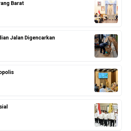
rang Barat
dian Jalan Digencarkan
polis
ial