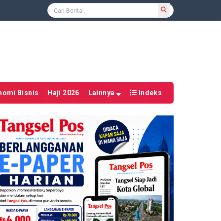
nomi Bisnis
Haji 2026
Lainnya
Indeks