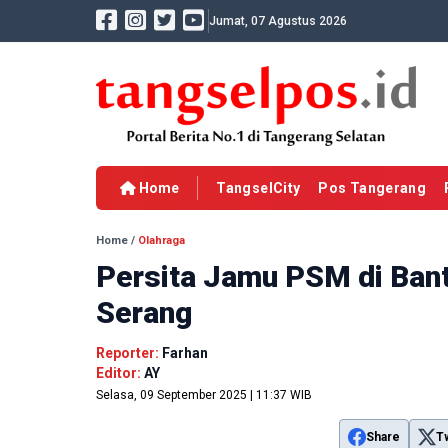
Jumat, 07 Agustus 2026
Home
TangselCity
Pos Tangerang
Home
/
Olahraga
Persita Jamu PSM di Bant
Serang
Reporter:
Farhan
Editor:
AY
Selasa, 09 September 2025 | 11:37 WIB
Share
T