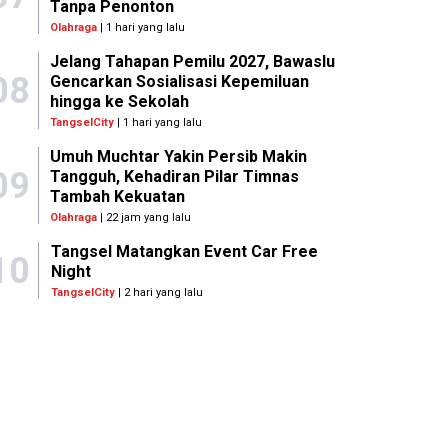
Tanpa Penonton
Olahraga
| 1 hari yang lalu
Jelang Tahapan Pemilu 2027, Bawaslu
08
Gencarkan Sosialisasi Kepemiluan
hingga ke Sekolah
TangselCity
| 1 hari yang lalu
Umuh Muchtar Yakin Persib Makin
09
Tangguh, Kehadiran Pilar Timnas
Tambah Kekuatan
Olahraga
| 22 jam yang lalu
Tangsel Matangkan Event Car Free
10
Night
TangselCity
| 2 hari yang lalu