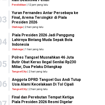
Pendidikan
| 12 jam yang lalu
Yuran Fernandes Antar Persebaya ke
03
Final, Arema Tersingkir di Piala
Presiden 2026
Olahraga
| 2 hari yang lalu
Piala Presiden 2026 Jadi Panggung
04
Lahirnya Bintang Muda Sepak Bola
Indonesia
Olahraga
| 1 hari yang lalu
Polres Tangsel Musnahkan 46 Juta
05
Butir Obat Keras Ilegal Senilai Rp230
Miliar, Dua Pelaku Ditangkap
TangselCity
| 2 hari yang lalu
Anggota DPRD Tangsel Gus Andi Tutup
06
Usia Alami Kecelakaan Di Tol Cipali
TangselCity
| 2 hari yang lalu
Final dan Perebutan Tempat Ketiga
07
Piala Presiden 2026 Resmi Digelar