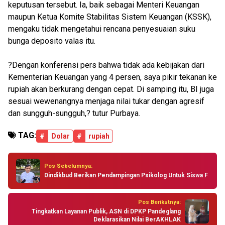
keputusan tersebut. Ia, baik sebagai Menteri Keuangan
maupun Ketua Komite Stabilitas Sistem Keuangan (KSSK),
mengaku tidak mengetahui rencana penyesuaian suku
bunga deposito valas itu.
?Dengan konferensi pers bahwa tidak ada kebijakan dari
Kementerian Keuangan yang 4 persen, saya pikir tekanan ke
rupiah akan berkurang dengan cepat. Di samping itu, BI juga
sesuai wewenangnya menjaga nilai tukar dengan agresif
dan sungguh-sungguh,? tutur Purbaya.
TAG:
#
Dolar
#
rupiah
Pos Sebelumnya:
Dindikbud Berikan Pendampingan Psikolog Untuk Siswa F
Pos Berikutnya:
Tingkatkan Layanan Publik, ASN di DPKP Pandeglang
Deklarasikan Nilai BerAKHLAK