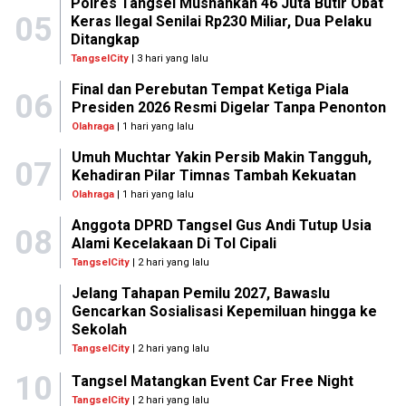
Polres Tangsel Musnahkan 46 Juta Butir Obat
05
Keras Ilegal Senilai Rp230 Miliar, Dua Pelaku
Ditangkap
TangselCity
| 3 hari yang lalu
Final dan Perebutan Tempat Ketiga Piala
06
Presiden 2026 Resmi Digelar Tanpa Penonton
Olahraga
| 1 hari yang lalu
Umuh Muchtar Yakin Persib Makin Tangguh,
07
Kehadiran Pilar Timnas Tambah Kekuatan
Olahraga
| 1 hari yang lalu
Anggota DPRD Tangsel Gus Andi Tutup Usia
08
Alami Kecelakaan Di Tol Cipali
TangselCity
| 2 hari yang lalu
Jelang Tahapan Pemilu 2027, Bawaslu
09
Gencarkan Sosialisasi Kepemiluan hingga ke
Sekolah
TangselCity
| 2 hari yang lalu
10
Tangsel Matangkan Event Car Free Night
TangselCity
| 2 hari yang lalu