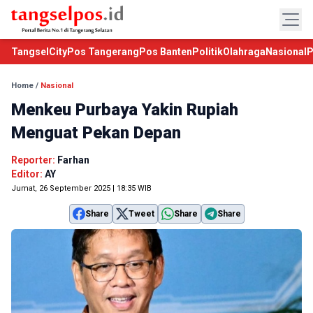
TangselCity
Pos Tangerang
Pos Banten
Politik
Olahraga
Nasional
P
Home
/
Nasional
Menkeu Purbaya Yakin Rupiah
Menguat Pekan Depan
Reporter:
Farhan
Editor:
AY
Jumat, 26 September 2025 | 18:35 WIB
Share
Tweet
Share
Share