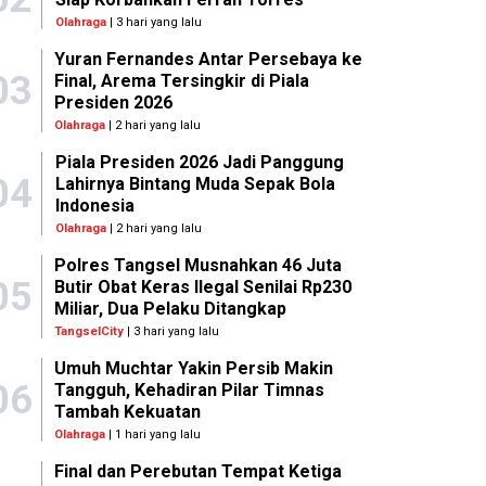
Olahraga
| 3 hari yang lalu
Yuran Fernandes Antar Persebaya ke
03
Final, Arema Tersingkir di Piala
Presiden 2026
Olahraga
| 2 hari yang lalu
Piala Presiden 2026 Jadi Panggung
04
Lahirnya Bintang Muda Sepak Bola
Indonesia
Olahraga
| 2 hari yang lalu
Polres Tangsel Musnahkan 46 Juta
05
Butir Obat Keras Ilegal Senilai Rp230
Miliar, Dua Pelaku Ditangkap
TangselCity
| 3 hari yang lalu
Umuh Muchtar Yakin Persib Makin
06
Tangguh, Kehadiran Pilar Timnas
Tambah Kekuatan
Olahraga
| 1 hari yang lalu
Final dan Perebutan Tempat Ketiga