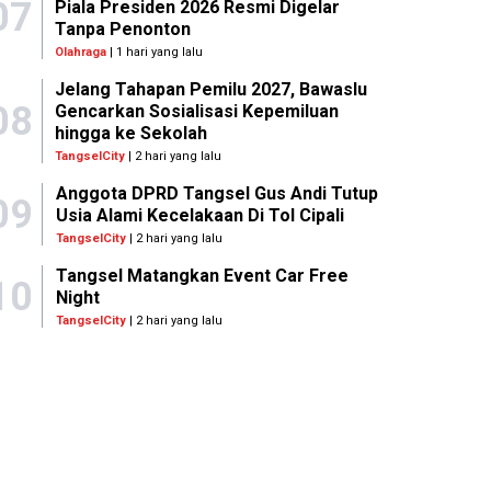
07
Piala Presiden 2026 Resmi Digelar
Tanpa Penonton
Olahraga
| 1 hari yang lalu
Jelang Tahapan Pemilu 2027, Bawaslu
08
Gencarkan Sosialisasi Kepemiluan
hingga ke Sekolah
TangselCity
| 2 hari yang lalu
Anggota DPRD Tangsel Gus Andi Tutup
09
Usia Alami Kecelakaan Di Tol Cipali
TangselCity
| 2 hari yang lalu
Tangsel Matangkan Event Car Free
10
Night
TangselCity
| 2 hari yang lalu