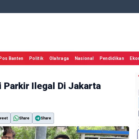
Pos Banten
Politik
Olahraga
Nasional
Pendidikan
Eko
 Parkir Ilegal Di Jakarta
weet
Share
Share