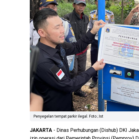
Penyegelan tempat parkir ilegal. Foto ; Ist
JAKARTA
- Dinas Perhubungan (Dishub) DKI Jakart
izin operasi dari Pemerintah Provinsi (Pemprov) D