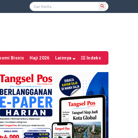
nomi Bisnis
Haji 2026
Lainnya
Indeks