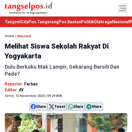
TangselCity
Pos Tangerang
Pos Banten
Politik
Olahraga
Nasional
P
Home
/
Nasional
Melihat Siswa Sekolah Rakyat Di
Yogyakarta
Dulu Berkuku Mak Lampir, Sekarang Bersih Dan
Pede?
Reporter:
Farhan
Editor:
AY
Senin, 10 November 2025 | 09:29 WIB
Share
Tweet
Share
Share