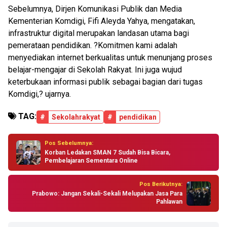
Sebelumnya, Dirjen Komunikasi Publik dan Media
Kementerian Komdigi, Fifi Aleyda Yahya, mengatakan,
infrastruktur digital merupakan landasan utama bagi
pemerataan pendidikan. ?Komitmen kami adalah
menyediakan internet berkualitas untuk menunjang proses
belajar-mengajar di Sekolah Rakyat. Ini juga wujud
keterbukaan informasi publik sebagai bagian dari tugas
Komdigi,? ujarnya.
TAG:
#
Sekolahrakyat
#
pendidikan
Pos Sebelumnya:
Korban Ledakan SMAN 7 Sudah Bisa Bicara,
Pembelajaran Sementara Online
Pos Berikutnya:
Prabowo: Jangan Sekali-Sekali Melupakan Jasa Para
Pahlawan