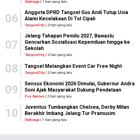
Olahraga
| 1 hari yang lalu
Anggota DPRD Tangsel Gus Andi Tutup Usia
06
Alami Kecelakaan Di Tol Cipali
TangselCity
| 2 hari yang lalu
Jelang Tahapan Pemilu 2027, Bawaslu
07
Gencarkan Sosialisasi Kepemiluan hingga ke
Sekolah
TangselCity
| 2 hari yang lalu
08
Tangsel Matangkan Event Car Free Night
TangselCity
| 2 hari yang lalu
Sensus Ekonomi 2026 Dimulai, Gubernur Andra
09
Soni Ajak Masyarakat Dukung Pendataan
Pos Banten
| 2 hari yang lalu
Juventus Tumbangkan Chelsea, Derby Milan
10
Berakhir Imbang Jelang Tur Pramusim
Olahraga
| 1 hari yang lalu