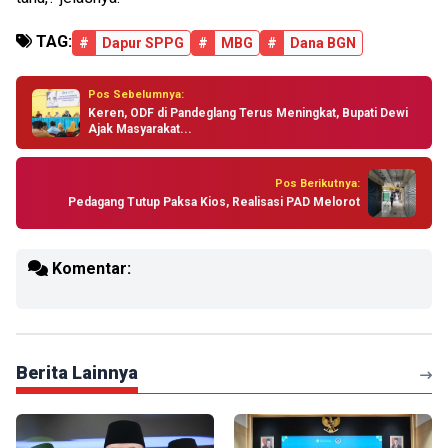
TAG:
#
Dapur SPPG
#
MBG
#
Dana BGN
Pos Sebelumnya:
Keren, ODF di Pandeglang Terus Meningkat, Bupati Dewi
Ajak Masyarakat...
Pos Berikutnya:
Pedagang Tutup Paksa Kios, Realisasi PAD Melorot
Komentar:
Berita Lainnya