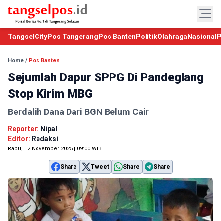
TangselCity
Pos Tangerang
Pos Banten
Politik
Olahraga
Nasional
P
Home
/
Pos Banten
Sejumlah Dapur SPPG Di Pandeglang
Stop Kirim MBG
Berdalih Dana Dari BGN Belum Cair
Reporter:
Nipal
Editor:
Redaksi
Rabu, 12 November 2025 | 09:00 WIB
Share
Tweet
Share
Share