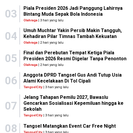
Piala Presiden 2026 Jadi Panggung Lahirnya
03
Bintang Muda Sepak Bola Indonesia
Olahraga
| 3 hari yang lalu
Umuh Muchtar Yakin Persib Makin Tangguh,
04
Kehadiran Pilar Timnas Tambah Kekuatan
Olahraga
| 2 hari yang lalu
Final dan Perebutan Tempat Ketiga Piala
05
Presiden 2026 Resmi Digelar Tanpa Penonton
Olahraga
| 2 hari yang lalu
Anggota DPRD Tangsel Gus Andi Tutup Usia
06
Alami Kecelakaan Di Tol Cipali
TangselCity
| 3 hari yang lalu
Jelang Tahapan Pemilu 2027, Bawaslu
07
Gencarkan Sosialisasi Kepemiluan hingga ke
Sekolah
TangselCity
| 3 hari yang lalu
08
Tangsel Matangkan Event Car Free Night
TangselCity
| 3 hari yang lalu