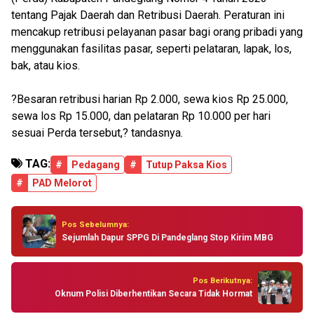
tentang Pajak Daerah dan Retribusi Daerah. Peraturan ini
mencakup retribusi pelayanan pasar bagi orang pribadi yang
menggunakan fasilitas pasar, seperti pelataran, lapak, los,
bak, atau kios.
?Besaran retribusi harian Rp 2.000, sewa kios Rp 25.000,
sewa los Rp 15.000, dan pelataran Rp 10.000 per hari
sesuai Perda tersebut,? tandasnya.
TAG:
#
Pedagang
#
Tutup Paksa Kios
#
PAD Melorot
Pos Sebelumnya:
Sejumlah Dapur SPPG Di Pandeglang Stop Kirim MBG
Pos Berikutnya:
Oknum Polisi Diberhentikan Secara Tidak Hormat