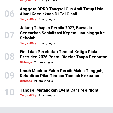
TangselCity
| 2 hari yang lalu
Anggota DPRD Tangsel Gus Andi Tutup Usia
06
Alami Kecelakaan Di Tol Cipali
TangselCity
| 2 hari yang lalu
Jelang Tahapan Pemilu 2027, Bawaslu
07
Gencarkan Sosialisasi Kepemiluan hingga ke
Sekolah
TangselCity
| 1 hari yang lalu
Final dan Perebutan Tempat Ketiga Piala
08
Presiden 2026 Resmi Digelar Tanpa Penonton
Olahraga
| 23 jam yang lalu
Umuh Muchtar Yakin Persib Makin Tangguh,
09
Kehadiran Pilar Timnas Tambah Kekuatan
Olahraga
| 21 jam yang lalu
10
Tangsel Matangkan Event Car Free Night
TangselCity
| 2 hari yang lalu