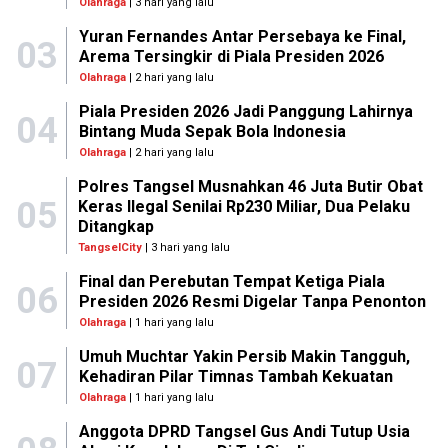
Olahraga
| 3 hari yang lalu
Yuran Fernandes Antar Persebaya ke Final,
03
Arema Tersingkir di Piala Presiden 2026
Olahraga
| 2 hari yang lalu
Piala Presiden 2026 Jadi Panggung Lahirnya
04
Bintang Muda Sepak Bola Indonesia
Olahraga
| 2 hari yang lalu
Polres Tangsel Musnahkan 46 Juta Butir Obat
05
Keras Ilegal Senilai Rp230 Miliar, Dua Pelaku
Ditangkap
TangselCity
| 3 hari yang lalu
Final dan Perebutan Tempat Ketiga Piala
06
Presiden 2026 Resmi Digelar Tanpa Penonton
Olahraga
| 1 hari yang lalu
Umuh Muchtar Yakin Persib Makin Tangguh,
07
Kehadiran Pilar Timnas Tambah Kekuatan
Olahraga
| 1 hari yang lalu
Anggota DPRD Tangsel Gus Andi Tutup Usia