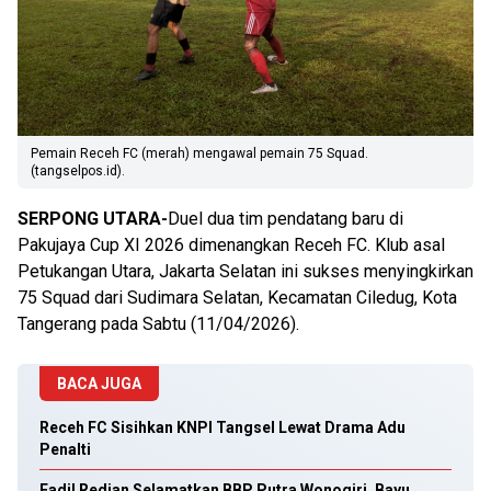
Pemain Receh FC (merah) mengawal pemain 75 Squad.
(tangselpos.id).
SERPONG UTARA-
Duel dua tim pendatang baru di
Pakujaya Cup XI 2026 dimenangkan Receh FC. Klub asal
Petukangan Utara, Jakarta Selatan ini sukses menyingkirkan
75 Squad dari Sudimara Selatan, Kecamatan Ciledug, Kota
Tangerang pada Sabtu (11/04/2026).
‎
BACA JUGA
Receh FC Sisihkan KNPI Tangsel Lewat Drama Adu
Penalti
Fadil Redian Selamatkan BBP Putra Wonogiri, Bayu