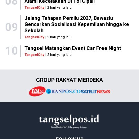
08
Alami Kecelakaan Di Tol Cipali
TangselCity
| 2 hari yang lalu
Jelang Tahapan Pemilu 2027, Bawaslu
09
Gencarkan Sosialisasi Kepemiluan hingga ke
Sekolah
TangselCity
| 2 hari yang lalu
10
Tangsel Matangkan Event Car Free Night
TangselCity
| 2 hari yang lalu
GROUP RAKYAT MERDEKA