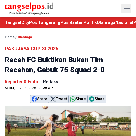
TangselCity
Pos Tangerang
Pos Banten
Politik
Olahraga
Nasional
P
Home
/
Olahraga
PAKUJAYA CUP XI 2026
Receh FC Buktikan Bukan Tim
Recehan, Gebuk 75 Squad 2-0
Reporter & Editor :
Redaksi
Sabtu, 11 April 2026 | 20:30 WIB
Share
Tweet
Share
Share