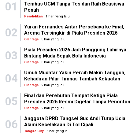
01
Tembus UGM Tanpa Tes dan Raih Beasiswa
Penuh
Pendidikan
| 1 hari yang lalu
Yuran Fernandes Antar Persebaya ke Final,
02
Arema Tersingkir di Piala Presiden 2026
Olahraga
| 3 hari yang lalu
Piala Presiden 2026 Jadi Panggung Lahirnya
03
Bintang Muda Sepak Bola Indonesia
Olahraga
| 3 hari yang lalu
Umuh Muchtar Yakin Persib Makin Tangguh,
04
Kehadiran Pilar Timnas Tambah Kekuatan
Olahraga
| 2 hari yang lalu
Final dan Perebutan Tempat Ketiga Piala
05
Presiden 2026 Resmi Digelar Tanpa Penonton
Olahraga
| 2 hari yang lalu
Anggota DPRD Tangsel Gus Andi Tutup Usia
06
Alami Kecelakaan Di Tol Cipali
TangselCity
| 3 hari yang lalu