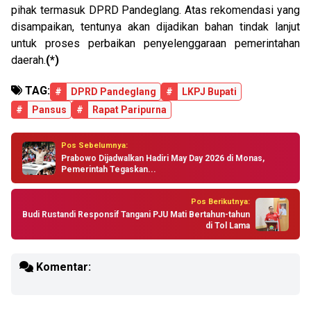
pihak termasuk DPRD Pandeglang. Atas rekomendasi yang
disampaikan, tentunya akan dijadikan bahan tindak lanjut
untuk proses perbaikan penyelenggaraan pemerintahan
daerah.
(*)
TAG:
#
DPRD Pandeglang
#
LKPJ Bupati
#
Pansus
#
Rapat Paripurna
Pos Sebelumnya:
Prabowo Dijadwalkan Hadiri May Day 2026 di Monas,
Pemerintah Tegaskan...
Pos Berikutnya:
Budi Rustandi Responsif Tangani PJU Mati Bertahun-tahun
di Tol Lama
Komentar: