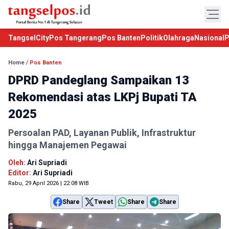
TangselCity
Pos Tangerang
Pos Banten
Politik
Olahraga
Nasional
P
Home
/
Pos Banten
DPRD Pandeglang Sampaikan 13
Rekomendasi atas LKPj Bupati TA
2025
Persoalan PAD, Layanan Publik, Infrastruktur
hingga Manajemen Pegawai
Oleh:
Ari Supriadi
Editor:
Ari Supriadi
Rabu, 29 April 2026 | 22:08 WIB
Share
Tweet
Share
Share