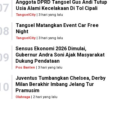
Anggota DPRD Tangsel Gus Andi Tutup
07
Usia Alami Kecelakaan Di Tol Cipali
TangselCity
| 3 hari yang lalu
Tangsel Matangkan Event Car Free
08
Night
TangselCity
| 3 hari yang lalu
Sensus Ekonomi 2026 Dimulai,
09
Gubernur Andra Soni Ajak Masyarakat
Dukung Pendataan
Pos Banten
| 3 hari yang lalu
Juventus Tumbangkan Chelsea, Derby
10
Milan Berakhir Imbang Jelang Tur
Pramusim
Olahraga
| 2 hari yang lalu