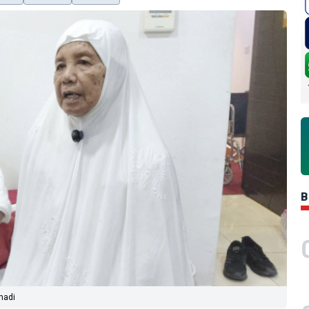
B
madi