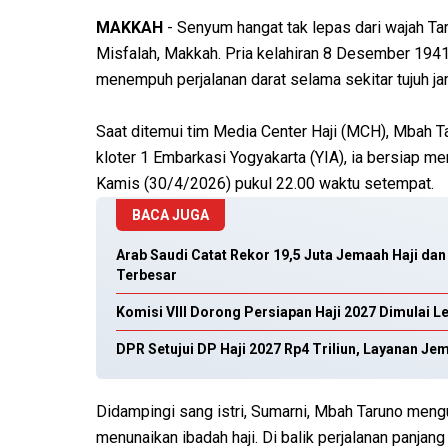
MAKKAH
- Senyum hangat tak lepas dari wajah Ta
Misfalah, Makkah. Pria kelahiran 8 Desember 1941
menempuh perjalanan darat selama sekitar tujuh j
Saat ditemui tim Media Center Haji (MCH), Mbah 
kloter 1 Embarkasi Yogyakarta (YIA), ia bersiap m
Kamis (30/4/2026) pukul 22.00 waktu setempat.
BACA JUGA
Arab Saudi Catat Rekor 19,5 Juta Jemaah Haji d
Terbesar
Komisi VIII Dorong Persiapan Haji 2027 Dimulai Le
DPR Setujui DP Haji 2027 Rp4 Triliun, Layanan Je
Didampingi sang istri, Sumarni, Mbah Taruno men
menunaikan ibadah haji. Di balik perjalanan panjan