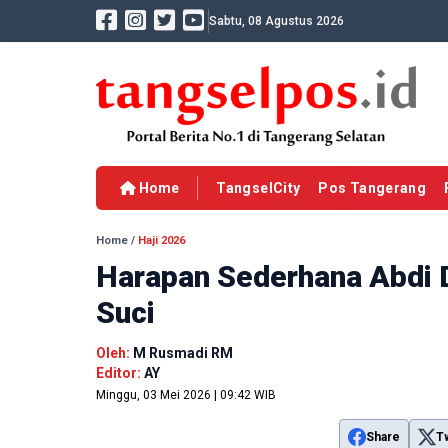
Sabtu, 08 Agustus 2026
Home
TangselCity
Pos Tangerang
Home
/
Haji 2026
Harapan Sederhana Abdi 
Suci
Oleh:
M Rusmadi RM
Editor:
AY
Minggu, 03 Mei 2026 | 09:42 WIB
Share
T