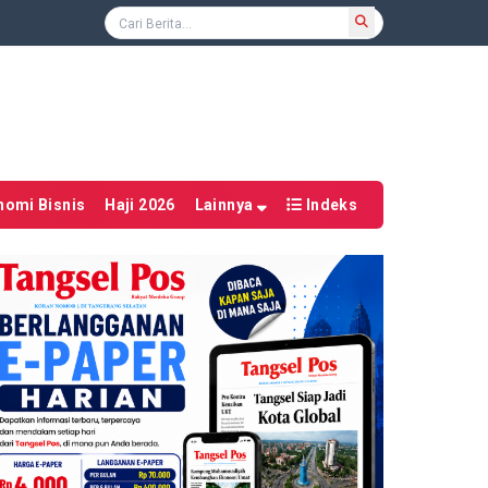
nomi Bisnis
Haji 2026
Lainnya
Indeks