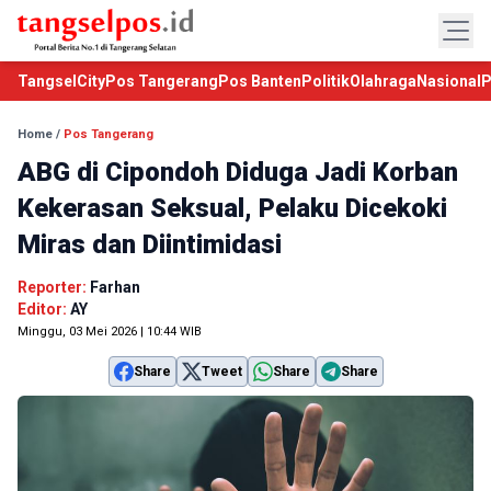
TangselCity
Pos Tangerang
Pos Banten
Politik
Olahraga
Nasional
P
Home
/
Pos Tangerang
ABG di Cipondoh Diduga Jadi Korban
Kekerasan Seksual, Pelaku Dicekoki
Miras dan Diintimidasi
Reporter:
Farhan
Editor:
AY
Minggu, 03 Mei 2026 | 10:44 WIB
Share
Tweet
Share
Share