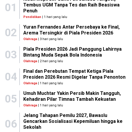
01
Tembus UGM Tanpa Tes dan Raih Beasiswa
Penuh
Pendidikan
| 1 hari yang lalu
Yuran Fernandes Antar Persebaya ke Final,
02
Arema Tersingkir di Piala Presiden 2026
Olahraga
| 3 hari yang lalu
Piala Presiden 2026 Jadi Panggung Lahirnya
03
Bintang Muda Sepak Bola Indonesia
Olahraga
| 2 hari yang lalu
Final dan Perebutan Tempat Ketiga Piala
04
Presiden 2026 Resmi Digelar Tanpa Penonton
Olahraga
| 1 hari yang lalu
Umuh Muchtar Yakin Persib Makin Tangguh,
05
Kehadiran Pilar Timnas Tambah Kekuatan
Olahraga
| 1 hari yang lalu
Jelang Tahapan Pemilu 2027, Bawaslu
06
Gencarkan Sosialisasi Kepemiluan hingga ke
Sekolah