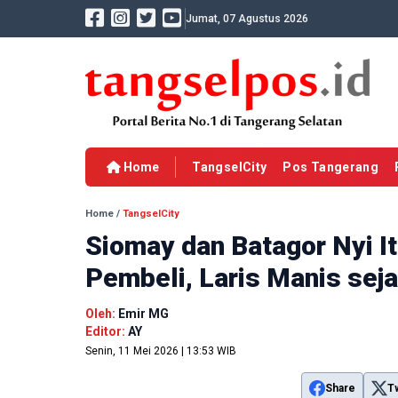
Jumat, 07 Agustus 2026
Home
TangselCity
Pos Tangerang
Home
/
TangselCity
Siomay dan Batagor Nyi I
Pembeli, Laris Manis sej
Oleh:
Emir MG
Editor:
AY
Senin, 11 Mei 2026 | 13:53 WIB
Share
T