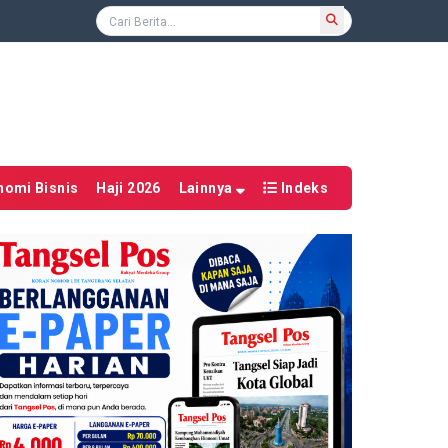
nomi Bisnis
Haji 2026
Lainnya
Indeks