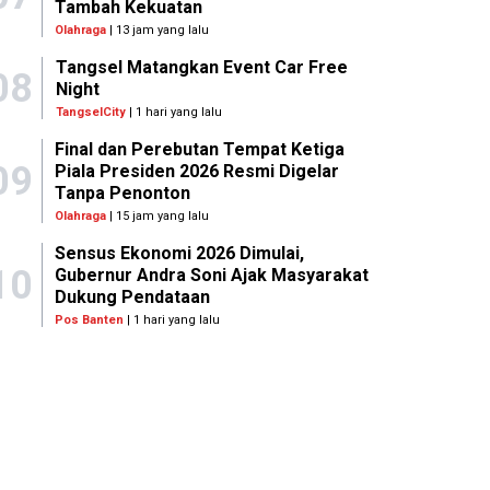
Tambah Kekuatan
Olahraga
| 13 jam yang lalu
Tangsel Matangkan Event Car Free
08
Night
TangselCity
| 1 hari yang lalu
Final dan Perebutan Tempat Ketiga
09
Piala Presiden 2026 Resmi Digelar
Tanpa Penonton
Olahraga
| 15 jam yang lalu
Sensus Ekonomi 2026 Dimulai,
10
Gubernur Andra Soni Ajak Masyarakat
Dukung Pendataan
Pos Banten
| 1 hari yang lalu