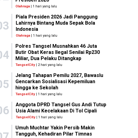
Olahraga
| 1 hari yang lalu
Piala Presiden 2026 Jadi Panggung
03
Lahirnya Bintang Muda Sepak Bola
Indonesia
Olahraga
| 1 hari yang lalu
Polres Tangsel Musnahkan 46 Juta
04
Butir Obat Keras Ilegal Senilai Rp230
Miliar, Dua Pelaku Ditangkap
TangselCity
| 2 hari yang lalu
Jelang Tahapan Pemilu 2027, Bawaslu
05
Gencarkan Sosialisasi Kepemiluan
hingga ke Sekolah
TangselCity
| 1 hari yang lalu
Anggota DPRD Tangsel Gus Andi Tutup
06
Usia Alami Kecelakaan Di Tol Cipali
TangselCity
| 1 hari yang lalu
Umuh Muchtar Yakin Persib Makin
07
Tangguh, Kehadiran Pilar Timnas