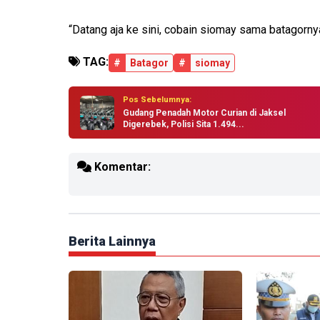
“Datang aja ke sini, cobain siomay sama batagornya
TAG:
#
Batagor
#
siomay
Pos Sebelumnya:
Gudang Penadah Motor Curian di Jaksel
Digerebek, Polisi Sita 1.494...
Komentar:
Berita Lainnya