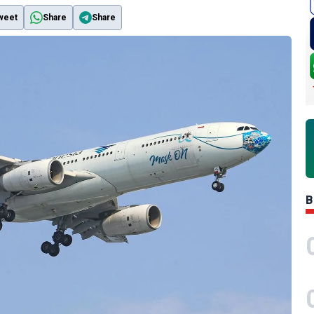
weet
Share
Share
B