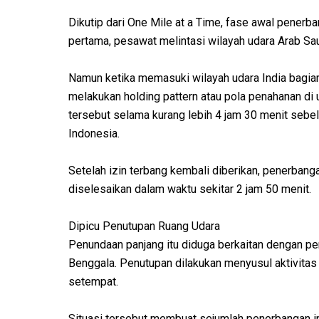
Dikutip dari One Mile at a Time, fase awal penerb
pertama, pesawat melintasi wilayah udara Arab Sau
Namun ketika memasuki wilayah udara India bagian
melakukan holding pattern atau pola penahanan di u
tersebut selama kurang lebih 4 jam 30 menit sebe
Indonesia.
Setelah izin terbang kembali diberikan, penerban
diselesaikan dalam waktu sekitar 2 jam 50 menit.
Dipicu Penutupan Ruang Udara
Penundaan panjang itu diduga berkaitan dengan pen
Benggala. Penutupan dilakukan menyusul aktivitas m
setempat.
Situasi tersebut membuat sejumlah penerbangan i