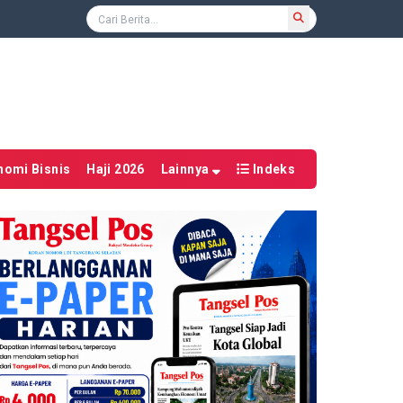
nomi Bisnis
Haji 2026
Lainnya
Indeks