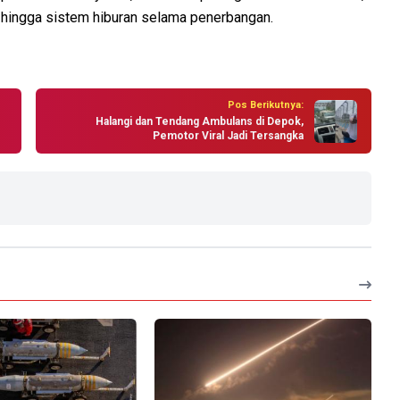
an, hingga sistem hiburan selama penerbangan.
Pos Berikutnya:
Halangi dan Tendang Ambulans di Depok,
Pemotor Viral Jadi Tersangka