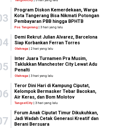
TangselCity
| 3 hari yang lalu
Program Diskon Kemerdekaan, Warga
03
Kota Tangerang Bisa Nikmati Potongan
Pembayaran PBB hingga BPHTB
Pos Tangerang
| 3 hari yang lalu
Demi Rekrut Julian Alvarez, Barcelona
04
Siap Korbankan Ferran Torres
Olahraga
| 2 hari yang lalu
Inter Juara Turnamen Pra Musim,
05
Taklukkan Manchester City Lewat Adu
Penalti
Olahraga
| 3 hari yang lalu
Teror Dini Hari di Kampung Ciputat,
06
Kelompok Bermasker Tebar Bacokan,
Air Keras, dan Bom Molotov
TangselCity
| 3 hari yang lalu
Forum Anak Ciputat Timur Dikukuhkan,
07
Jadi Wadah Cetak Generasi Kreatif dan
Berani Bersuara