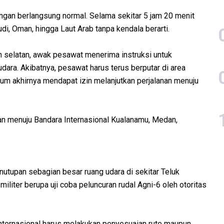
angan berlangsung normal. Selama sekitar 5 jam 20 menit
di, Oman, hingga Laut Arab tanpa kendala berarti.
 selatan, awak pesawat menerima instruksi untuk
dara. Akibatnya, pesawat harus terus berputar di area
lum akhirnya mendapat izin melanjutkan perjalanan menuju
gan menuju Bandara Internasional Kualanamu, Medan,
utupan sebagian besar ruang udara di sekitar Teluk
iliter berupa uji coba peluncuran rudal Agni-6 oleh otoritas
nternasional harus melakukan penyesuaian rute maupun