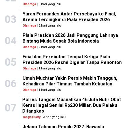
Olahraga
| 3 hari yang lalu
Yuran Fernandes Antar Persebaya ke Final,
03
Arema Tersingkir di Piala Presiden 2026
Olahraga
| 2 hari yang lalu
Piala Presiden 2026 Jadi Panggung Lahirnya
04
Bintang Muda Sepak Bola Indonesia
Olahraga
| 2 hari yang lalu
Final dan Perebutan Tempat Ketiga Piala
05
Presiden 2026 Resmi Digelar Tanpa Penonton
Olahraga
| 1 hari yang lalu
Umuh Muchtar Yakin Persib Makin Tangguh,
06
Kehadiran Pilar Timnas Tambah Kekuatan
Olahraga
| 1 hari yang lalu
Polres Tangsel Musnahkan 46 Juta Butir Obat
07
Keras Ilegal Senilai Rp230 Miliar, Dua Pelaku
Ditangkap
TangselCity
| 3 hari yang lalu
Jelang Tahapan Pemilu 2027, Bawaslu