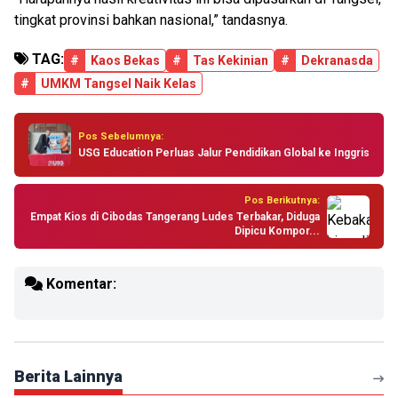
tingkat provinsi bahkan nasional,” tandasnya.
TAG:
#
Kaos Bekas
#
Tas Kekinian
#
Dekranasda
#
UMKM Tangsel Naik Kelas
Pos Sebelumnya:
USG Education Perluas Jalur Pendidikan Global ke Inggris
Pos Berikutnya:
Empat Kios di Cibodas Tangerang Ludes Terbakar, Diduga
Dipicu Kompor...
Komentar:
Berita Lainnya