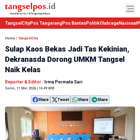
TangselCity
Pos Tangerang
Pos Banten
Politik
Olahraga
Nasional
P
Home
/
TangselCity
Sulap Kaos Bekas Jadi Tas Kekinian,
Dekranasda Dorong UMKM Tangsel
Naik Kelas
Reporter & Editor :
Irma Permata Sari
Senin, 11 Mei 2026 | 16:49 WIB
Share
Tweet
Share
Share