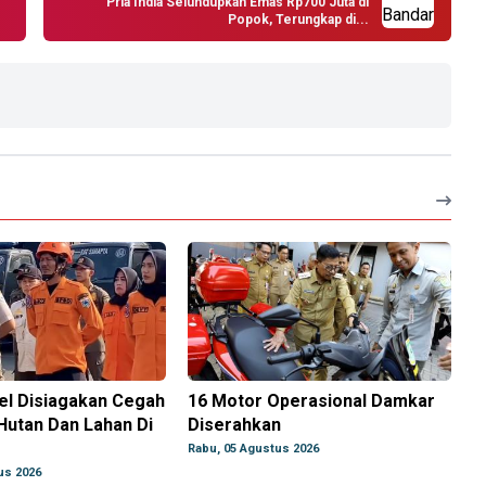
Pria India Selundupkan Emas Rp700 Juta di
Popok, Terungkap di...
el Disiagakan Cegah
16 Motor Operasional Damkar
Hutan Dan Lahan Di
Diserahkan
g
Rabu, 05 Agustus 2026
us 2026