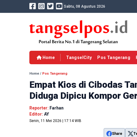
Sabtu, 08 Agustus 2026
Home
TangselCity
Pos Tangerang
Home
/
Pos Tangerang
Empat Kios di Cibodas Ta
Diduga Dipicu Kompor Ge
Reporter:
Farhan
Editor:
AY
Senin, 11 Mei 2026 | 17:14 WIB
Share
T