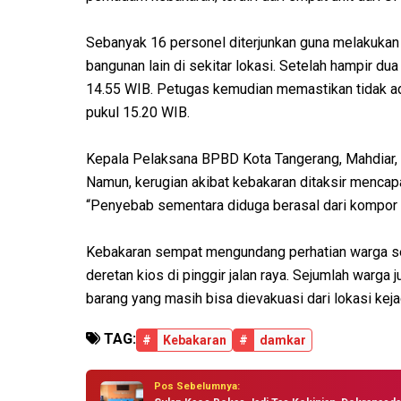
Sebanyak 16 personel diterjunkan guna melakuk
bangunan lain di sekitar lokasi. Setelah hampir du
14.55 WIB. Petugas kemudian memastikan tidak ada
pukul 15.20 WIB.
Kepala Pelaksana BPBD Kota Tangerang, Mahdiar, m
Namun, kerugian akibat kebakaran ditaksir mencapai
“Penyebab sementara diduga berasal dari kompor g
Kebakaran sempat mengundang perhatian warga sek
deretan kios di pinggir jalan raya. Sejumlah warg
barang yang masih bisa dievakuasi dari lokasi keja
TAG:
#
Kebakaran
#
damkar
Pos Sebelumnya: