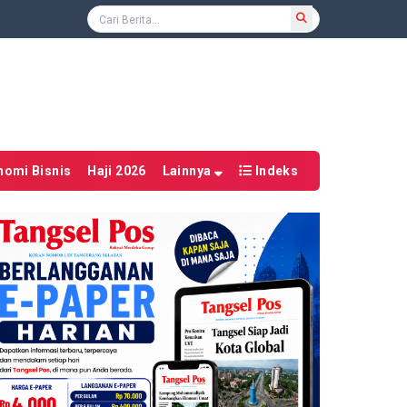
nomi Bisnis
Haji 2026
Lainnya
Indeks