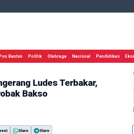
Pos Banten
Politik
Olahraga
Nasional
Pendidikan
Eko
ngerang Ludes Terbakar,
robak Bakso
weet
Share
Share