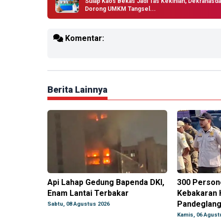
Sulap Kaos Bekas Jadi Tas Kekinian, Dekranasda
Dorong UMKM Tangsel...
Komentar:
Berita Lainnya
Api Lahap Gedung Bapenda DKI,
300 Person
Enam Lantai Terbakar
Kebakaran 
Pandeglan
Sabtu, 08 Agustus 2026
Kamis, 06 Agust