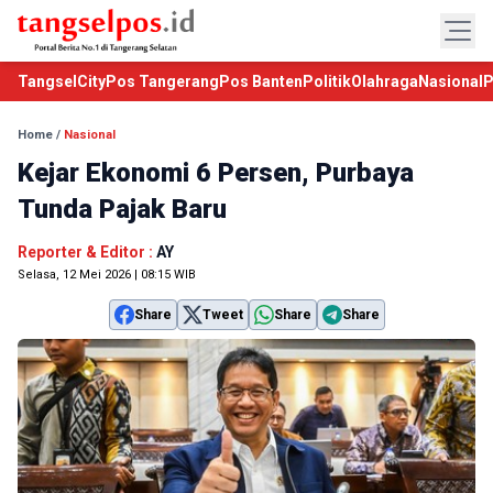
TangselCity
Pos Tangerang
Pos Banten
Politik
Olahraga
Nasional
P
Home
/
Nasional
Kejar Ekonomi 6 Persen, Purbaya
Tunda Pajak Baru
Reporter & Editor :
AY
Selasa, 12 Mei 2026 | 08:15 WIB
Share
Tweet
Share
Share