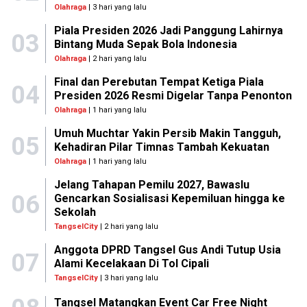
Olahraga
| 3 hari yang lalu
Piala Presiden 2026 Jadi Panggung Lahirnya
03
Bintang Muda Sepak Bola Indonesia
Olahraga
| 2 hari yang lalu
Final dan Perebutan Tempat Ketiga Piala
04
Presiden 2026 Resmi Digelar Tanpa Penonton
Olahraga
| 1 hari yang lalu
Umuh Muchtar Yakin Persib Makin Tangguh,
05
Kehadiran Pilar Timnas Tambah Kekuatan
Olahraga
| 1 hari yang lalu
Jelang Tahapan Pemilu 2027, Bawaslu
06
Gencarkan Sosialisasi Kepemiluan hingga ke
Sekolah
TangselCity
| 2 hari yang lalu
Anggota DPRD Tangsel Gus Andi Tutup Usia
07
Alami Kecelakaan Di Tol Cipali
TangselCity
| 3 hari yang lalu
Tangsel Matangkan Event Car Free Night