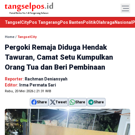
TangselCity
Pos Tangerang
Pos Banten
Politik
Olahraga
Nasional
P
Home
/
TangselCity
Pergoki Remaja Diduga Hendak
Tawuran, Camat Setu Kumpulkan
Orang Tua dan Beri Pembinaan
Reporter:
Rachman Deniansyah
Editor:
Irma Permata Sari
Rabu, 20 Mei 2026 | 21:31 WIB
Share
Tweet
Share
Share