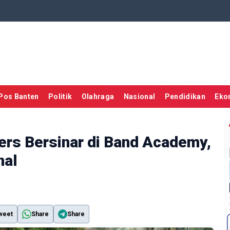
Pos Banten
Politik
Olahraga
Nasional
Pendidikan
Eko
ers Bersinar di Band Academy,
nal
weet
Share
Share