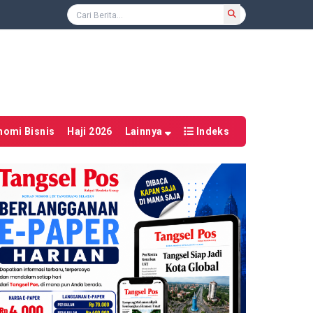
nomi Bisnis
Haji 2026
Lainnya
Indeks