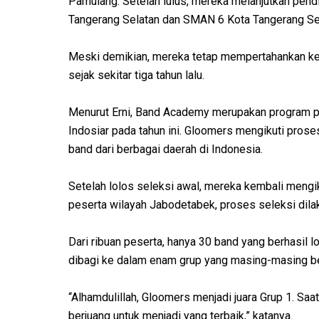
Pamulang. Setelah lulus, mereka melanjutkan pend
Tangerang Selatan dan SMAN 6 Kota Tangerang Se
Meski demikian, mereka tetap mempertahankan k
sejak sekitar tiga tahun lalu.
Menurut Erni, Band Academy merupakan program pen
Indosiar pada tahun ini. Gloomers mengikuti proses
band dari berbagai daerah di Indonesia.
Setelah lolos seleksi awal, mereka kembali mengiku
peserta wilayah Jabodetabek, proses seleksi dilak
Dari ribuan peserta, hanya 30 band yang berhasil l
dibagi ke dalam enam grup yang masing-masing ber
“Alhamdulillah, Gloomers menjadi juara Grup 1. Sa
berjuang untuk menjadi yang terbaik,” katanya.