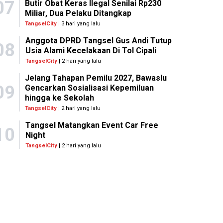
07
Butir Obat Keras Ilegal Senilai Rp230
Miliar, Dua Pelaku Ditangkap
TangselCity
| 3 hari yang lalu
Anggota DPRD Tangsel Gus Andi Tutup
08
Usia Alami Kecelakaan Di Tol Cipali
TangselCity
| 2 hari yang lalu
Jelang Tahapan Pemilu 2027, Bawaslu
09
Gencarkan Sosialisasi Kepemiluan
hingga ke Sekolah
TangselCity
| 2 hari yang lalu
Tangsel Matangkan Event Car Free
10
Night
TangselCity
| 2 hari yang lalu