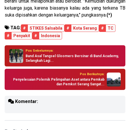
berani untuk melaporkan atau berobat. "Kemudian dukungan
keluarga juga, karena biasanya kalau ada yang terkena TB
suka dipisahkan dengan keluarganya," pungkasnya.
(*)
TAG:
#
STIKES Salsabila
#
Kota Serang
#
TC
#
Penyakit
#
Indonesia
Pos Sebelumnya:
Band Asal Tangsel Gloomers Bersinar di Band Academy,
Selangkah Lagi...
Pos Berikutnya:
Penyelesaian Polemik Pelimpahan Aset antara Pemkab
dan Pemkot Serang Sangat...
Komentar: