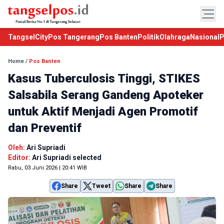
TangselCity
Pos Tangerang
Pos Banten
Politik
Olahraga
Nasional
P
Home
/
Pos Banten
Kasus Tuberculosis Tinggi, STIKES
Salsabila Serang Gandeng Apoteker
untuk Aktif Menjadi Agen Promotif
dan Preventif
Oleh:
Ari Supriadi
Editor:
Ari Supriadi selected
Rabu, 03 Juni 2026 | 20:41 WIB
Share
Tweet
Share
Share