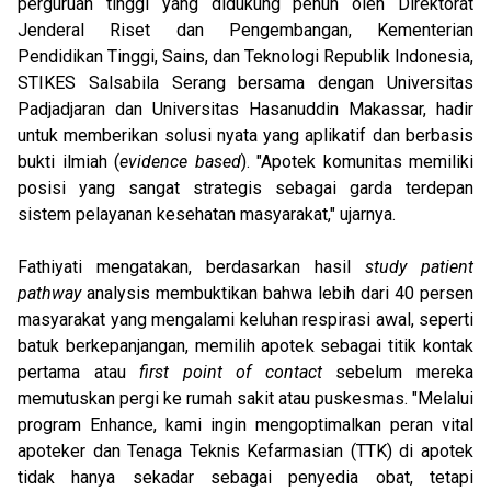
perguruan tinggi yang didukung penuh oleh Direktorat
Jenderal Riset dan Pengembangan, Kementerian
Pendidikan Tinggi, Sains, dan Teknologi Republik Indonesia,
STIKES Salsabila Serang bersama dengan Universitas
Padjadjaran dan Universitas Hasanuddin Makassar, hadir
untuk memberikan solusi nyata yang aplikatif dan berbasis
bukti ilmiah (
evidence based
). "Apotek komunitas memiliki
posisi yang sangat strategis sebagai garda terdepan
sistem pelayanan kesehatan masyarakat," ujarnya.
Fathiyati mengatakan, berdasarkan hasil
study patient
pathway
analysis membuktikan bahwa lebih dari 40 persen
masyarakat yang mengalami keluhan respirasi awal, seperti
batuk berkepanjangan, memilih apotek sebagai titik kontak
pertama atau
first point of contact
sebelum mereka
memutuskan pergi ke rumah sakit atau puskesmas. "Melalui
program Enhance, kami ingin mengoptimalkan peran vital
apoteker dan Tenaga Teknis Kefarmasian (TTK) di apotek
tidak hanya sekadar sebagai penyedia obat, tetapi