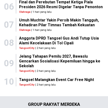
Final dan Perebutan Tempat Ketiga Piala
06
Presiden 2026 Resmi Digelar Tanpa Penonton
Olahraga
| 1 hari yang lalu
Umuh Muchtar Yakin Persib Makin Tangguh,
07
Kehadiran Pilar Timnas Tambah Kekuatan
Olahraga
| 1 hari yang lalu
Anggota DPRD Tangsel Gus Andi Tutup Usia
08
Alami Kecelakaan Di Tol Cipali
TangselCity
| 2 hari yang lalu
Jelang Tahapan Pemilu 2027, Bawaslu
09
Gencarkan Sosialisasi Kepemiluan hingga ke
Sekolah
TangselCity
| 2 hari yang lalu
10
Tangsel Matangkan Event Car Free Night
TangselCity
| 2 hari yang lalu
GROUP RAKYAT MERDEKA