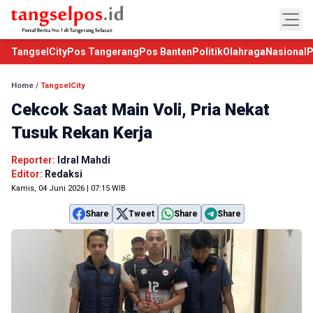
TangselCity
Pos Tangerang
Pos Banten
Politik
Olahraga
Nasional
P
Home
/
TangselCity
Cekcok Saat Main Voli, Pria Nekat
Tusuk Rekan Kerja
Reporter:
Idral Mahdi
Editor:
Redaksi
Kamis, 04 Juni 2026 | 07:15 WIB
Share
Tweet
Share
Share