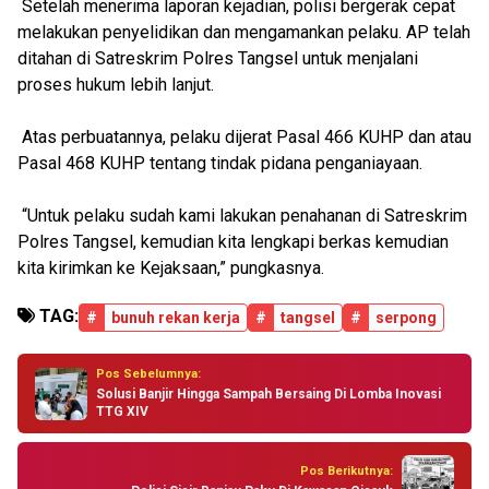
Setelah menerima laporan kejadian, polisi bergerak cepat
melakukan penyelidikan dan mengamankan pelaku. AP telah
ditahan di Satreskrim Polres Tangsel untuk menjalani
proses hukum lebih lanjut.
Atas perbuatannya, pelaku dijerat Pasal 466 KUHP dan atau
Pasal 468 KUHP tentang tindak pidana penganiayaan.
“Untuk pelaku sudah kami lakukan penahanan di Satreskrim
Polres Tangsel, kemudian kita lengkapi berkas kemudian
kita kirimkan ke Kejaksaan,” pungkasnya.
TAG:
#
bunuh rekan kerja
#
tangsel
#
serpong
Pos Sebelumnya:
Solusi Banjir Hingga Sampah Bersaing Di Lomba Inovasi
TTG XIV
Pos Berikutnya: