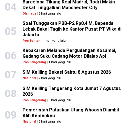
Barcelona Tikung Real Madrid, Rodri Makin
04
Dekat Tinggalkan Manchester City
Olahraga
| 3 hari yang lalu
Soal Tunggakan PBB-P2 Rp8,4 M, Bapenda
05
Lebak Bakal Tagih ke Kantor Pusat PT Wika di
Jakarta
Pos Banten
| 1 hari yang lalu
Kebakaran Melanda Pergudangan Kosambi,
06
Gudang Suku Cadang Motor Dilalap Api
Pos Tangerang
| 1 hari yang lalu
07
SIM Keliling Bekasi Sabtu 8 Agustus 2026
Nasional
| 2 hari yang lalu
SIM Keliling Tangerang Kota Jumat 7 Agustus
08
2026
Pos Tangerang
| 3 hari yang lalu
Pemerintah Putuskan Utang Whoosh Diambil
09
Alih Kemenkeu
Nasional
| 3 hari yang lalu