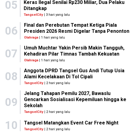
05
Keras Ilegal Senilai Rp230 Miliar, Dua Pelaku
Ditangkap
TangselCity
| 3 hari yang lalu
Final dan Perebutan Tempat Ketiga Piala
06
Presiden 2026 Resmi Digelar Tanpa Penonton
Olahraga
| 1 hari yang lalu
Umuh Muchtar Yakin Persib Makin Tangguh,
07
Kehadiran Pilar Timnas Tambah Kekuatan
Olahraga
| 1 hari yang lalu
Anggota DPRD Tangsel Gus Andi Tutup Usia
08
Alami Kecelakaan Di Tol Cipali
TangselCity
| 2 hari yang lalu
Jelang Tahapan Pemilu 2027, Bawaslu
09
Gencarkan Sosialisasi Kepemiluan hingga ke
Sekolah
TangselCity
| 2 hari yang lalu
10
Tangsel Matangkan Event Car Free Night
TangselCity
| 2 hari yang lalu