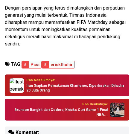
Dengan persiapan yang terus dimatangkan dan perpaduan
generasi yang mulai terbentuk, Timnas Indonesia
diharapkan mampu memanfaatkan FIFA Matchday sebagai
momentum untuk meningkatkan kualitas permainan
sekaligus meraih hasil maksimal di hadapan pendukung
sendiri.
TAG:
#
Pssi
#
erickthohir
Pos Sebelumnya:
Iran Siapkan Pemakaman Khamenei, Diperkirakan Dihadiri
20 Juta Orang
Pos Berikutnya:
Brunson Bangkit dari Cedera, Knicks Curi Game 1 Final
NBA...
Komentar: