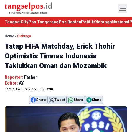
TangselCity
Pos Tangerang
Pos Banten
Politik
Olahraga
Nasional
P
Home
/
Olahraga
Tatap FIFA Matchday, Erick Thohir
Optimistis Timnas Indonesia
Taklukkan Oman dan Mozambik
Reporter:
Farhan
Editor:
AY
Kamis, 04 Juni 2026 | 11:26 WIB
Share
Tweet
Share
Share