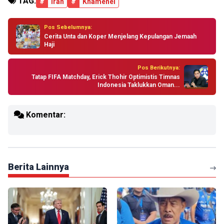
TAG:
#
Iran
#
Khamenei
Pos Sebelumnya:
Cerita Unta dan Koper Menjelang Kepulangan Jemaah
Haji
Pos Berikutnya:
Tatap FIFA Matchday, Erick Thohir Optimistis Timnas
Indonesia Taklukkan Oman...
Komentar:
Berita Lainnya