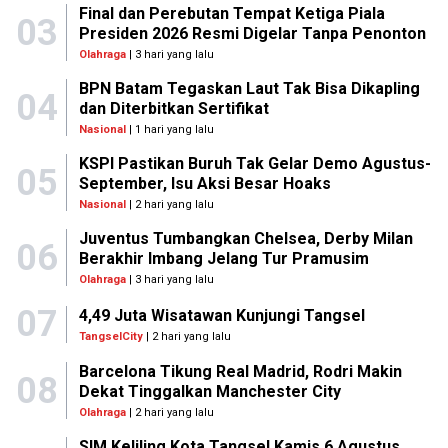
Final dan Perebutan Tempat Ketiga Piala
03
Presiden 2026 Resmi Digelar Tanpa Penonton
Olahraga
| 3 hari yang lalu
BPN Batam Tegaskan Laut Tak Bisa Dikapling
04
dan Diterbitkan Sertifikat
Nasional
| 1 hari yang lalu
KSPI Pastikan Buruh Tak Gelar Demo Agustus-
05
September, Isu Aksi Besar Hoaks
Nasional
| 2 hari yang lalu
Juventus Tumbangkan Chelsea, Derby Milan
06
Berakhir Imbang Jelang Tur Pramusim
Olahraga
| 3 hari yang lalu
07
4,49 Juta Wisatawan Kunjungi Tangsel
TangselCity
| 2 hari yang lalu
Barcelona Tikung Real Madrid, Rodri Makin
08
Dekat Tinggalkan Manchester City
Olahraga
| 2 hari yang lalu
SIM Keliling Kota Tangsel Kamis 6 Agustus