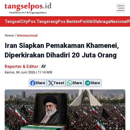
TangselCity
Pos Tangerang
Pos Banten
Politik
Olahraga
Nasional
P
Home
/
Internasional
Iran Siapkan Pemakaman Khamenei,
Diperkirakan Dihadiri 20 Juta Orang
Reporter & Editor :
AY
Kamis, 04 Juni 2026 | 11:14 WIB
Share
Tweet
Share
Share