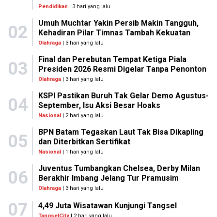
Pendidikan
| 3 hari yang lalu
Umuh Muchtar Yakin Persib Makin Tangguh,
02
Kehadiran Pilar Timnas Tambah Kekuatan
Olahraga
| 3 hari yang lalu
Final dan Perebutan Tempat Ketiga Piala
03
Presiden 2026 Resmi Digelar Tanpa Penonton
Olahraga
| 3 hari yang lalu
KSPI Pastikan Buruh Tak Gelar Demo Agustus-
04
September, Isu Aksi Besar Hoaks
Nasional
| 2 hari yang lalu
BPN Batam Tegaskan Laut Tak Bisa Dikapling
05
dan Diterbitkan Sertifikat
Nasional
| 1 hari yang lalu
Juventus Tumbangkan Chelsea, Derby Milan
06
Berakhir Imbang Jelang Tur Pramusim
Olahraga
| 3 hari yang lalu
07
4,49 Juta Wisatawan Kunjungi Tangsel
TangselCity
| 2 hari yang lalu