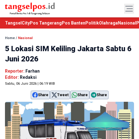
TangselCity
Pos Tangerang
Pos Banten
Politik
Olahraga
Nasional
P
Home
/
Nasional
5 Lokasi SIM Keliling Jakarta Sabtu 6
Juni 2026
Reporter:
Farhan
Editor:
Redaksi
Sabtu, 06 Juni 2026 | 06:19 WIB
Share
Tweet
Share
Share