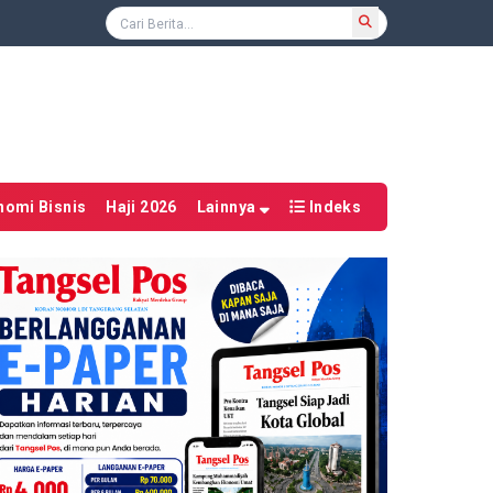
nomi Bisnis
Haji 2026
Lainnya
Indeks