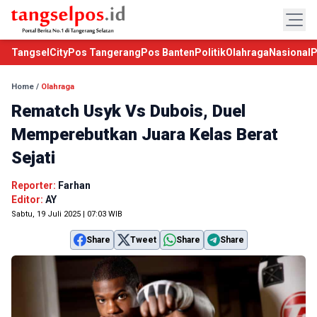
TangselCity
Pos Tangerang
Pos Banten
Politik
Olahraga
Nasional
P
Home
/
Olahraga
Rematch Usyk Vs Dubois, Duel
Memperebutkan Juara Kelas Berat
Sejati
Reporter:
Farhan
Editor:
AY
Sabtu, 19 Juli 2025 | 07:03 WIB
Share
Tweet
Share
Share