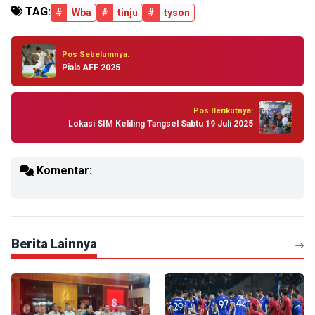
TAG:
#
Wba
#
tinju
#
tyson
Pos Sebelumnya:
Piala AFF 2025
Pos Berikutnya:
Lokasi SIM Keliling Tangsel Sabtu 19 Juli 2025
Komentar:
Berita Lainnya