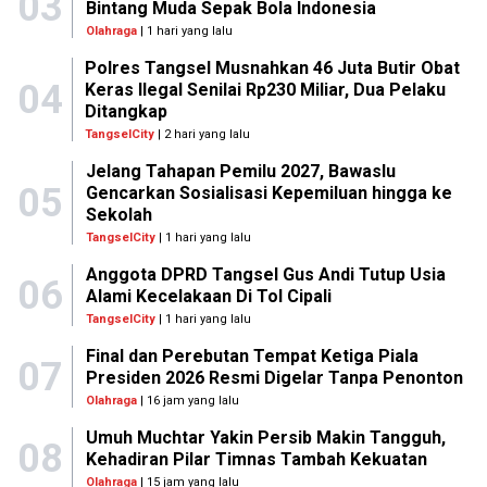
03
Bintang Muda Sepak Bola Indonesia
Olahraga
| 1 hari yang lalu
Polres Tangsel Musnahkan 46 Juta Butir Obat
04
Keras Ilegal Senilai Rp230 Miliar, Dua Pelaku
Ditangkap
TangselCity
| 2 hari yang lalu
Jelang Tahapan Pemilu 2027, Bawaslu
05
Gencarkan Sosialisasi Kepemiluan hingga ke
Sekolah
TangselCity
| 1 hari yang lalu
Anggota DPRD Tangsel Gus Andi Tutup Usia
06
Alami Kecelakaan Di Tol Cipali
TangselCity
| 1 hari yang lalu
Final dan Perebutan Tempat Ketiga Piala
07
Presiden 2026 Resmi Digelar Tanpa Penonton
Olahraga
| 16 jam yang lalu
Umuh Muchtar Yakin Persib Makin Tangguh,
08
Kehadiran Pilar Timnas Tambah Kekuatan
Olahraga
| 15 jam yang lalu