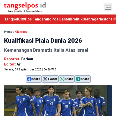
TangselCity
Pos Tangerang
Pos Banten
Politik
Olahraga
Nasional
P
Home
/
Olahraga
Kualifikasi Piala Dunia 2026
Kemenangan Dramatis Italia Atas Israel
Reporter:
Farhan
Editor:
AY
Selasa, 09 September 2025 | 06:36 WIB
Share
Tweet
Share
Share