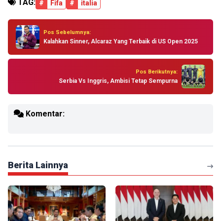
TAG:
#
Fifa
#
italia
Pos Sebelumnya:
Kalahkan Sinner, Alcaraz Yang Terbaik di US Open 2025
Pos Berikutnya:
Serbia Vs Inggris, Ambisi Tetap Sempurna
Komentar:
Berita Lainnya