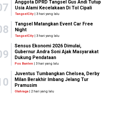
Anggota DPRD Tangsel Gus Andi Tutup
07
Usia Alami Kecelakaan Di Tol Cipali
TangselCity
| 3 hari yang lalu
Tangsel Matangkan Event Car Free
08
Night
TangselCity
| 3 hari yang lalu
Sensus Ekonomi 2026 Dimulai,
09
Gubernur Andra Soni Ajak Masyarakat
Dukung Pendataan
Pos Banten
| 3 hari yang lalu
Juventus Tumbangkan Chelsea, Derby
10
Milan Berakhir Imbang Jelang Tur
Pramusim
Olahraga
| 2 hari yang lalu