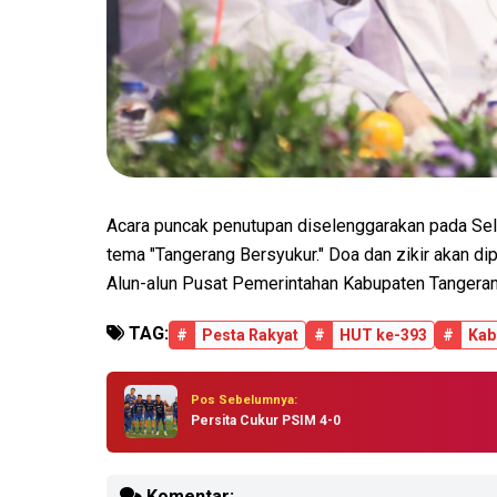
Acara puncak penutupan diselenggarakan pada Sel
tema "Tangerang Bersyukur." Doa dan zikir akan di
Alun-alun Pusat Pemerintahan Kabupaten Tangeran
TAG:
#
Pesta Rakyat
#
HUT ke-393
#
Kab
Pos Sebelumnya:
Persita Cukur PSIM 4-0
Komentar: