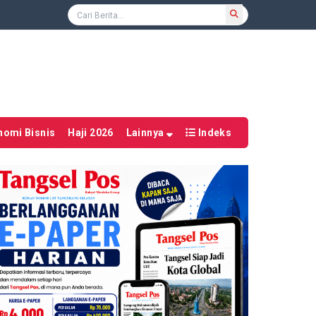
nomi Bisnis
Haji 2026
Lainnya
Indeks