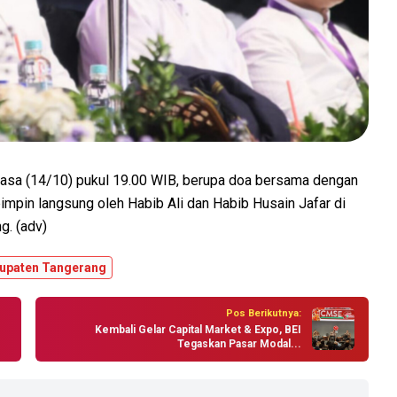
asa (14/10) pukul 19.00 WIB, berupa doa bersama dengan
pimpin langsung oleh Habib Ali dan Habib Husain Jafar di
g. (adv)
upaten Tangerang
Pos Berikutnya:
Kembali Gelar Capital Market & Expo, BEI
Tegaskan Pasar Modal...