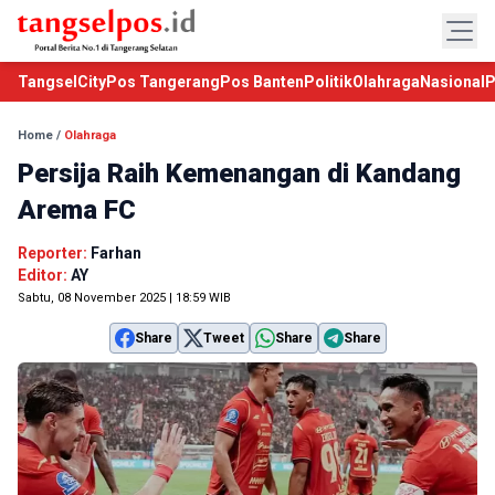
TangselCity
Pos Tangerang
Pos Banten
Politik
Olahraga
Nasional
P
Home
/
Olahraga
Persija Raih Kemenangan di Kandang
Arema FC
Reporter:
Farhan
Editor:
AY
Sabtu, 08 November 2025 | 18:59 WIB
Share
Tweet
Share
Share