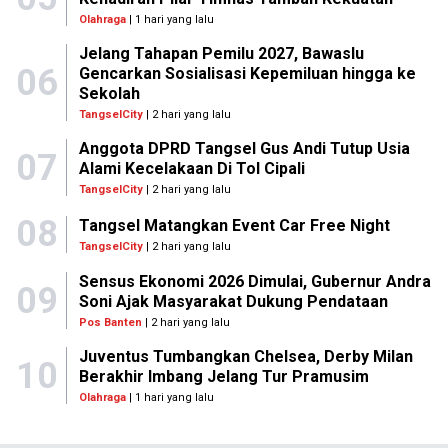
Olahraga
| 1 hari yang lalu
Jelang Tahapan Pemilu 2027, Bawaslu
06
Gencarkan Sosialisasi Kepemiluan hingga ke
Sekolah
TangselCity
| 2 hari yang lalu
Anggota DPRD Tangsel Gus Andi Tutup Usia
07
Alami Kecelakaan Di Tol Cipali
TangselCity
| 2 hari yang lalu
08
Tangsel Matangkan Event Car Free Night
TangselCity
| 2 hari yang lalu
Sensus Ekonomi 2026 Dimulai, Gubernur Andra
09
Soni Ajak Masyarakat Dukung Pendataan
Pos Banten
| 2 hari yang lalu
Juventus Tumbangkan Chelsea, Derby Milan
10
Berakhir Imbang Jelang Tur Pramusim
Olahraga
| 1 hari yang lalu