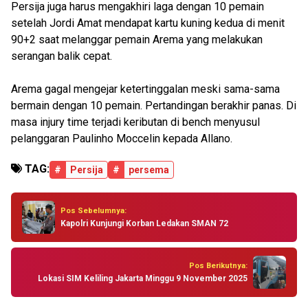
Persija juga harus mengakhiri laga dengan 10 pemain
setelah Jordi Amat mendapat kartu kuning kedua di menit
90+2 saat melanggar pemain Arema yang melakukan
serangan balik cepat.
Arema gagal mengejar ketertinggalan meski sama-sama
bermain dengan 10 pemain. Pertandingan berakhir panas. Di
masa injury time terjadi keributan di bench menyusul
pelanggaran Paulinho Moccelin kepada Allano.
TAG:
#
Persija
#
persema
Pos Sebelumnya:
Kapolri Kunjungi Korban Ledakan SMAN 72
Pos Berikutnya:
Lokasi SIM Keliling Jakarta Minggu 9 November 2025