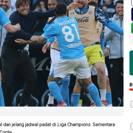
B
al dan jelang jadwal padat di Liga Champions. Sementara
 Conte.