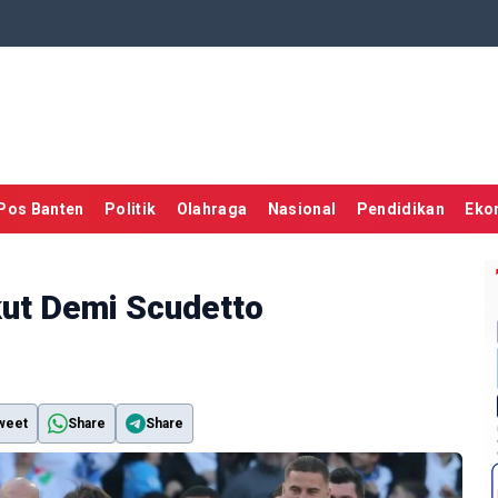
Pos Banten
Politik
Olahraga
Nasional
Pendidikan
Eko
ikut Demi Scudetto
weet
Share
Share