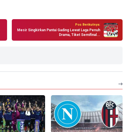
Pos Berikutnya:
Mesir Singkirkan Pantai Gading Lewat Laga Penuh
Drama, Tiket Semifinal...