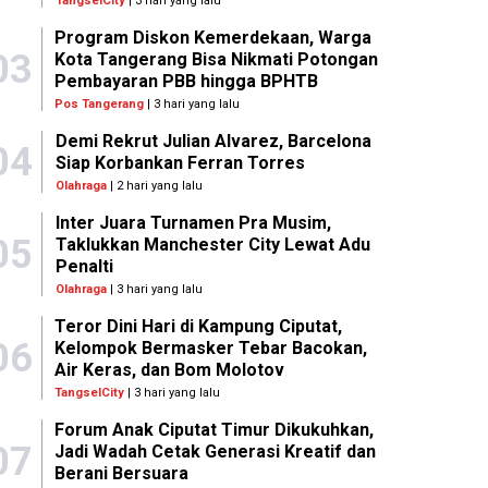
TangselCity
| 3 hari yang lalu
Program Diskon Kemerdekaan, Warga
03
Kota Tangerang Bisa Nikmati Potongan
Pembayaran PBB hingga BPHTB
Pos Tangerang
| 3 hari yang lalu
Demi Rekrut Julian Alvarez, Barcelona
04
Siap Korbankan Ferran Torres
Olahraga
| 2 hari yang lalu
Inter Juara Turnamen Pra Musim,
05
Taklukkan Manchester City Lewat Adu
Penalti
Olahraga
| 3 hari yang lalu
Teror Dini Hari di Kampung Ciputat,
06
Kelompok Bermasker Tebar Bacokan,
Air Keras, dan Bom Molotov
TangselCity
| 3 hari yang lalu
Forum Anak Ciputat Timur Dikukuhkan,
07
Jadi Wadah Cetak Generasi Kreatif dan
Berani Bersuara