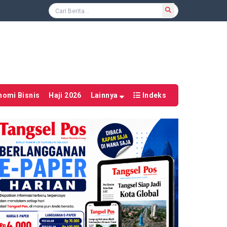
nomi Bisnis
Haji 2026
Lainnya
Indeks