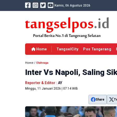
Kamis, 06 Agustus 2026
Home
TangselCity
Pos Tangerang
Home
/
Olahraga
Inter Vs Napoli, Saling S
Reporter & Editor :
AY
Minggu, 11 Januari 2026 | 07:14 WIB
Share
T