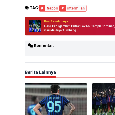
TAG:
#
Napoli
#
intermilan
Pos Sebelumnya:
Hasil Proliga 2026 Putra: LavAni Tampil Dominan,
Garuda Jaya Tumbang...
Komentar:
Berita Lainnya