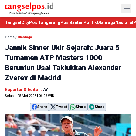
TangselCity
Pos Tangerang
Pos Banten
Politik
Olahraga
Nasional
P
Home
/
Olahraga
Jannik Sinner Ukir Sejarah: Juara 5
Turnamen ATP Masters 1000
Beruntun Usai Taklukkan Alexander
Zverev di Madrid
Reporter & Editor :
AY
Selasa, 05 Mei 2026 | 06:26 WIB
Share
Tweet
Share
Share