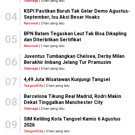
Olahraga
| 3 hari yang lalu
KSPI Pastikan Buruh Tak Gelar Demo Agustus-
04
September, Isu Aksi Besar Hoaks
Nasional
| 2 hari yang lalu
BPN Batam Tegaskan Laut Tak Bisa Dikapling
05
dan Diterbitkan Sertifikat
Nasional
| 1 hari yang lalu
Juventus Tumbangkan Chelsea, Derby Milan
06
Berakhir Imbang Jelang Tur Pramusim
Olahraga
| 3 hari yang lalu
07
4,49 Juta Wisatawan Kunjungi Tangsel
TangselCity
| 2 hari yang lalu
Barcelona Tikung Real Madrid, Rodri Makin
08
Dekat Tinggalkan Manchester City
Olahraga
| 2 hari yang lalu
SIM Keliling Kota Tangsel Kamis 6 Agustus
09
2026
TangselCity
| 3 hari yang lalu