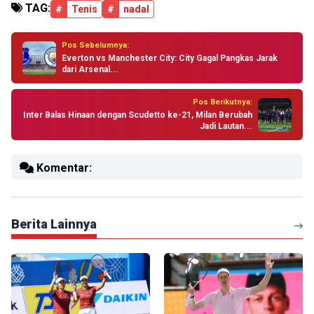
TAG:
#
Tenis
#
nadal
Pos Sebelumnya:
Everton vs Manchester City: City Gagal Pangkas Jarak
dari Arsenal...
Pos Berikutnya:
Inter Balas Hinaan dengan Scudetto ke-21, Milan Berubah
Jadi Lautan...
Komentar:
Berita Lainnya