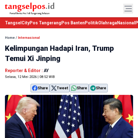
TangselCity
Pos Tangerang
Pos Banten
Politik
Olahraga
Nasional
P
Home
/
Internasional
Kelimpungan Hadapi Iran, Trump
Temui Xi Jinping
Reporter & Editor :
AY
Selasa, 12 Mei 2026 | 08:52 WIB
Share
Tweet
Share
Share