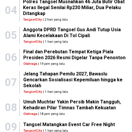
Polres Tangsel Musnahkan 46 Juta Butir Obat
04
Keras Ilegal Senilai Rp230 Miliar, Dua Pelaku
Ditangkap
TangselCity
| 2 hari yang lalu
Anggota DPRD Tangsel Gus Andi Tutup Usia
05
Alami Kecelakaan Di Tol Cipali
TangselCity
| 1 hari yang lalu
Final dan Perebutan Tempat Ketiga Piala
06
Presiden 2026 Resmi Digelar Tanpa Penonton
Olahraga
| 19 jam yang lalu
Jelang Tahapan Pemilu 2027, Bawaslu
07
Gencarkan Sosialisasi Kepemiluan hingga ke
Sekolah
TangselCity
| 1 hari yang lalu
Umuh Muchtar Yakin Persib Makin Tangguh,
08
Kehadiran Pilar Timnas Tambah Kekuatan
Olahraga
| 18 jam yang lalu
09
Tangsel Matangkan Event Car Free Night
TangselCity
| 1 hari yang lalu