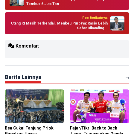
Tembus 6 Juta Ton
Pos Berikutnya:
Utang RI Masih Terkendali, Menkeu Purbaya: Rasio Lebih
Sehat Dibanding...
Komentar:
Berita Lainnya
Bea Cukai Tanjung Priok
Fajar/Fikri Back to Back
Gagalkan Upaya
Juara, Tumbangkan Ganda