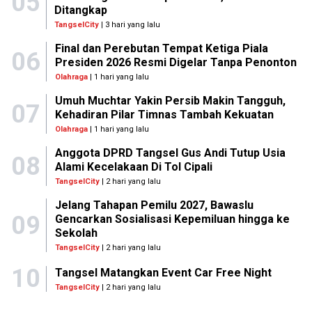
05
Ditangkap
TangselCity
| 3 hari yang lalu
Final dan Perebutan Tempat Ketiga Piala
06
Presiden 2026 Resmi Digelar Tanpa Penonton
Olahraga
| 1 hari yang lalu
Umuh Muchtar Yakin Persib Makin Tangguh,
07
Kehadiran Pilar Timnas Tambah Kekuatan
Olahraga
| 1 hari yang lalu
Anggota DPRD Tangsel Gus Andi Tutup Usia
08
Alami Kecelakaan Di Tol Cipali
TangselCity
| 2 hari yang lalu
Jelang Tahapan Pemilu 2027, Bawaslu
09
Gencarkan Sosialisasi Kepemiluan hingga ke
Sekolah
TangselCity
| 2 hari yang lalu
10
Tangsel Matangkan Event Car Free Night
TangselCity
| 2 hari yang lalu