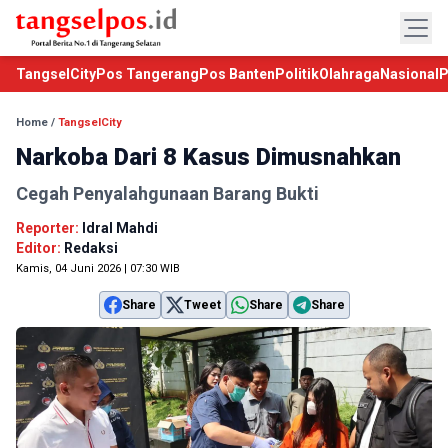
TangselCity
Pos Tangerang
Pos Banten
Politik
Olahraga
Nasional
P
Home
/
TangselCity
Narkoba Dari 8 Kasus Dimusnahkan
Cegah Penyalahgunaan Barang Bukti
Reporter:
Idral Mahdi
Editor:
Redaksi
Kamis, 04 Juni 2026 | 07:30 WIB
Share
Tweet
Share
Share