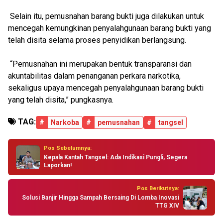
Selain itu, pemusnahan barang bukti juga dilakukan untuk
mencegah kemungkinan penyalahgunaan barang bukti yang
telah disita selama proses penyidikan berlangsung.
“Pemusnahan ini merupakan bentuk transparansi dan
akuntabilitas dalam penanganan perkara narkotika,
sekaligus upaya mencegah penyalahgunaan barang bukti
yang telah disita,” pungkasnya.
TAG:
#
Narkoba
#
pemusnahan
#
tangsel
Pos Sebelumnya:
Kepala Kantah Tangsel: Ada Indikasi Pungli, Segera
Laporkan!
Pos Berikutnya:
Solusi Banjir Hingga Sampah Bersaing Di Lomba Inovasi
TTG XIV